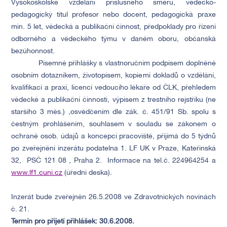
Vysokoškolské vzdělání příslušného směru, vědecko-
pedagogický titul profesor nebo docent, pedagogická praxe
min. 5 let, vědecká a publikační činnost, předpoklady pro řízení
odborného a vědeckého týmu v daném oboru, občanská
bezúhonnost.
Písemné přihlášky s vlastnoručním podpisem doplněné
osobním dotazníkem, životopisem, kopiemi dokladů o vzdělání,
kvalifikaci a praxi, licencí vedoucího lékaře od ČLK, přehledem
vědecké a publikační činnosti, výpisem z trestního rejstříku (ne
staršího 3 měs.) ,osvědčením dle zák. č. 451/91 Sb. spolu s
čestným prohlášením, souhlasem v souladu se zákonem o
ochraně osob. údajů a koncepcí pracoviště, přijímá do 5 týdnů
po zveřejnění inzerátu podatelna 1. LF UK v Praze, Kateřinská
32,
PSČ 121 08 , Praha 2.
Informace na tel.č.
224964254 a
www.lf1.cuni.cz
(úřední deska).
Inzerát bude zveřejněn 26.5.2008 ve Zdravotnických novinách
č. 21.
Termín pro přijetí přihlášek: 30.6.2008.