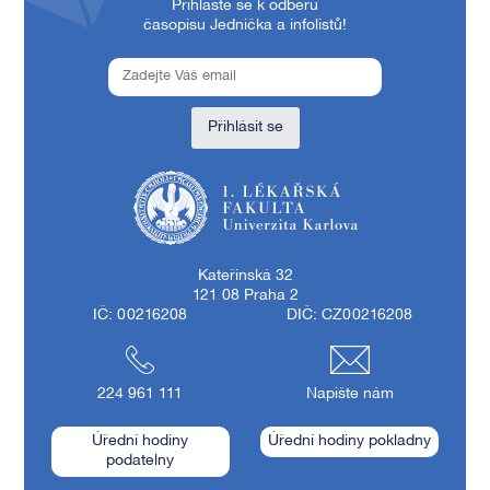
Přihlaste se k odběru
časopisu Jednička a infolistů!
Přihlásit se
1. lékařská fakulta Univerzity Karlovy
Kateřinská 32
121 08 Praha 2
IČ: 00216208
DIČ: CZ00216208
224 961 111
Napište nám
Úřední hodiny
Úřední hodiny pokladny
podatelny