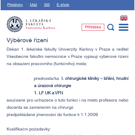
Předpisy
Mail
SIS
E-shop
EN
Přihláška
1. lékařská fakulta Univerzity Karlovy
Výběrové řízení
Děkan 1. lékařské fakulty Univerzity Karlovy v Praze a ředitel
Všeobecné fakultní nemocnice v Praze vypisují výběrové řízení
na obsazení pracovního (funkčního) místa:
·
přednosta/ka
I. chirurgické kliniky – břišní, hrudní
a úrazová chirurgie
1. LF UK a VFN
současně pro uchazeče o tuto funkci i na místo profesora nebo
docenta se zaměřením na chirurgii
předpokládané jmenování do funkce k 1.1.2009
Kvalifikační požadavky: