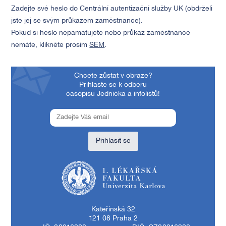
Zadejte své heslo do Centrální autentizační služby UK (obdrželi
jste jej se svým průkazem zaměstnance).
Pokud si heslo nepamatujete nebo průkaz zaměstnance
nemáte, klikněte prosím
SEM
.
Chcete zůstat v obraze?
Přihlaste se k odběru
časopisu Jednička a infolistů!
Přihlásit se
1. lékařská fakulta Univerzity Karlovy
Kateřinská 32
121 08 Praha 2