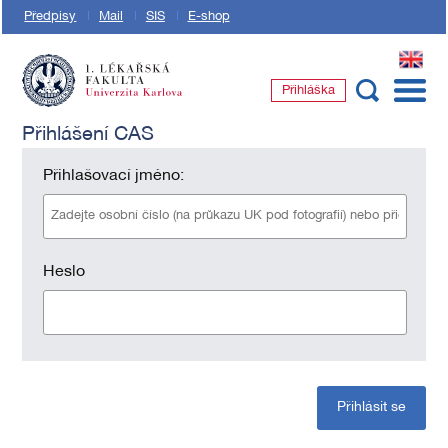
Předpisy
Mail
SIS
E-shop
EN
Přihláška
1. lékařská fakulta Univerzity Karlovy
Přihlášení CAS
Přihlašovací jméno:
Heslo
Přihlásit se