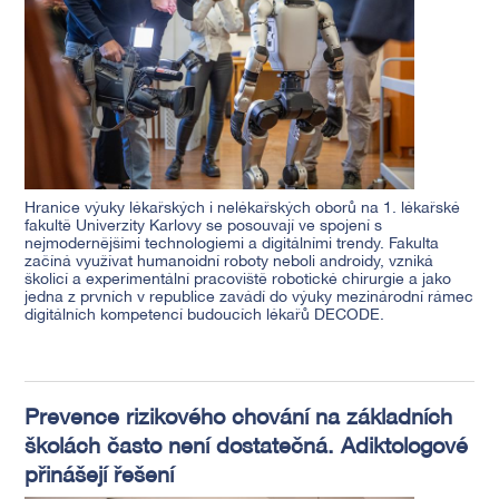
Hranice výuky lékařských i nelékařských oborů na 1. lékařské
fakultě Univerzity Karlovy se posouvají ve spojení s
nejmodernějšími technologiemi a digitálními trendy. Fakulta
začíná využívat humanoidní roboty neboli androidy, vzniká
školicí a experimentální pracoviště robotické chirurgie a jako
jedna z prvních v republice zavádí do výuky mezinárodní rámec
digitálních kompetencí budoucích lékařů DECODE.
Prevence rizikového chování na základních
školách často není dostatečná. Adiktologové
přinášejí řešení