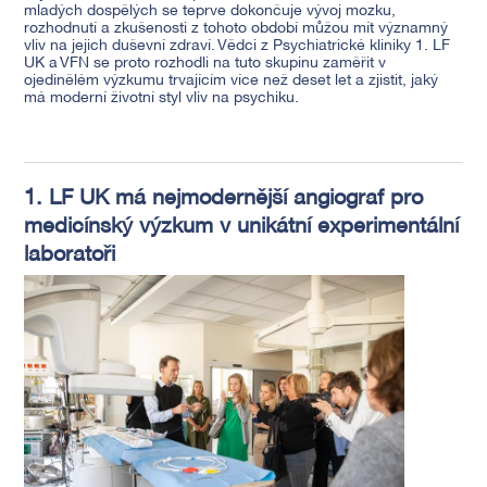
mladých dospělých se teprve dokončuje vývoj mozku,
rozhodnutí a zkušenosti z tohoto období můžou mít významný
vliv na jejich duševní zdraví. Vědci z Psychiatrické kliniky 1. LF
UK a VFN se proto rozhodli na tuto skupinu zaměřit v
ojedinělém výzkumu trvajícím více než deset let a zjistit, jaký
má moderní životní styl vliv na psychiku.
1. LF UK má nejmodernější angiograf pro
medicínský výzkum v unikátní experimentální
laboratoři