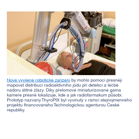
Nově vyvíjené robotické zařízení
by mohlo pomoci přesněji
mapovat distribuci radioaktivního jódu při detekci a léčbě
nádoru štítné žlázy. Díky přelomové miniaturizované gama
kameře přesně lokalizuje, kde a jak radiofarmakum působí.
Prototyp nazvaný ThyroPIX byl vyvinutý v rámci stejnojmenného
projektu financovaného Technologickou agenturou České
republiky.