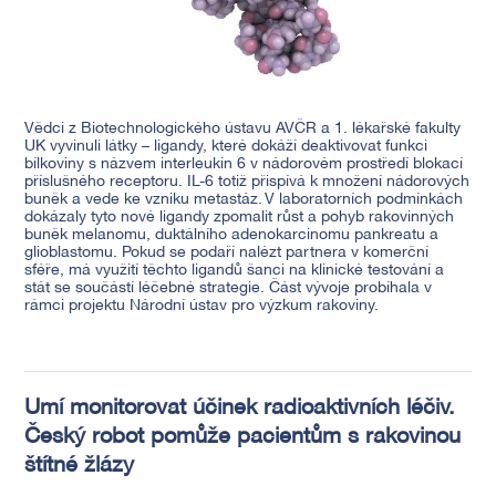
Vědci z Biotechnologického ústavu AVČR a 1. lékařské fakulty
UK vyvinuli látky – ligandy, které dokáží deaktivovat funkci
bílkoviny s názvem interleukin 6 v nádorovém prostředí blokací
příslušného receptoru. IL-6 totiž přispívá k množení nádorových
buněk a vede ke vzniku metastáz. V laboratorních podmínkách
dokázaly tyto nové ligandy zpomalit růst a pohyb rakovinných
buněk melanomu, duktálního adenokarcinomu pankreatu a
glioblastomu. Pokud se podaří nalézt partnera v komerční
sféře, má využití těchto ligandů šanci na klinické testování a
stát se součástí léčebné strategie. Část vývoje probíhala v
rámci projektu Národní ústav pro výzkum rakoviny.
Umí monitorovat účinek radioaktivních léčiv.
Český robot pomůže pacientům s rakovinou
štítné žlázy