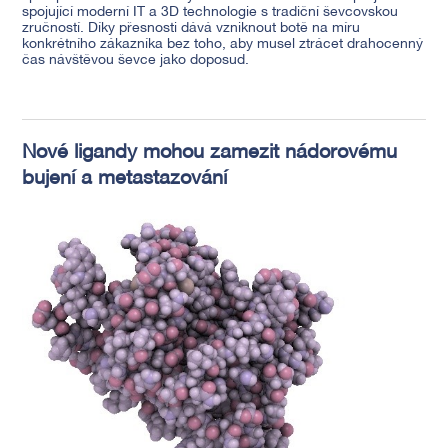
spojující moderní IT a 3D technologie s tradiční ševcovskou
zručností. Díky přesnosti dává vzniknout botě na míru
konkrétního zákazníka bez toho, aby musel ztrácet drahocenný
čas návštěvou ševce jako doposud.
Nové ligandy mohou zamezit nádorovému
bujení a metastazování