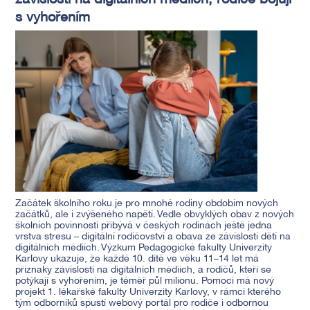
závislosti na digitálních médiích, rodiče bojují
s vyhořením
Začátek školního roku je pro mnohé rodiny obdobím nových
začátků, ale i zvýšeného napětí. Vedle obvyklých obav z nových
školních povinností přibývá v českých rodinách ještě jedna
vrstva stresu – digitální rodičovství a obava ze závislosti dětí na
digitálních médiích. Výzkum Pedagogické fakulty Univerzity
Karlovy ukazuje, že každé 10. dítě ve věku 11–14 let má
příznaky závislosti na digitálních médiích, a rodičů, kteří se
potýkají s vyhořením, je téměř půl milionu. Pomoci má nový
projekt 1. lékařské fakulty Univerzity Karlovy, v rámci kterého
tým odborníků spustí webový portál pro rodiče i odbornou