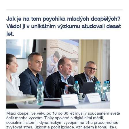
Jak je na tom psychika mladých dospělých?
Vědci ji v unikátním výzkumu studovali deset
let.
Mladí dospělí ve věku od 18 do 30 let musí v současném světě
čelit mnoha výzvám. Tlaky spojené s digitálními médii,
sociálními sítěmi i dynamickým vývojem na trhu práce mohou
zvyšovat stres, úzkost a pocit izolace. Vzhledem k tomu, že u