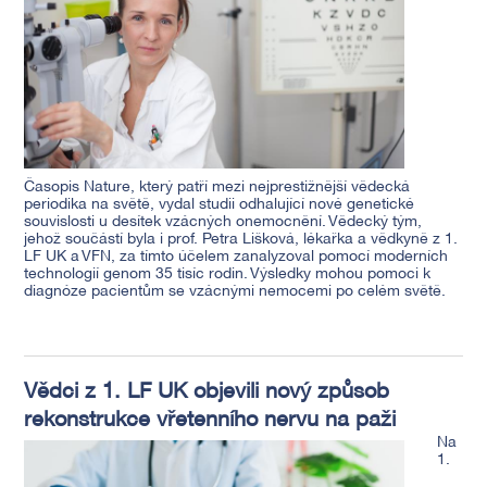
Časopis Nature, který patří mezi nejprestižnější vědecká
periodika na světě, vydal studii odhalující nové genetické
souvislosti u desítek vzácných onemocnění. Vědecký tým,
jehož součástí byla i prof. Petra Lišková, lékařka a vědkyně z 1.
LF UK a VFN, za tímto účelem zanalyzoval pomocí moderních
technologií genom 35 tisíc rodin. Výsledky mohou pomoci k
diagnóze pacientům se vzácnými nemocemi po celém světě.
Vědci z 1. LF UK objevili nový způsob
rekonstrukce vřetenního nervu na paži
Na
1.