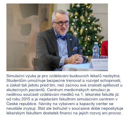
Simulační výuka je pro vzdělávání budoucích lékařů nezbytná.
Studentům umožňuje bezpečně trénovat a rozvíjet schopnosti,
a získat tak jistotu před tím, než začnou své znalosti aplikovat u
skutečných pacientů. Centrum medicínských simulací je
nedílnou součástí vzdělávání mediků na 1. lékařské fakultě již
od roku 2015 a je nejstarším fakultním simulačním centrem v
České republice. Nároky na vybavení a kapacity center se
neustále zvyšují. Stát ale bohužel v současné době neposkytuje
lékařským fakultám dostatek financí na jejich rozvoj ani provoz.