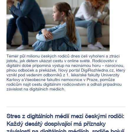
T
é
měř půl milionu českých rodičů dnes čelí vyhoření a ztrácí
jistotu, jak dě
tem uk
ázat cestu v online světě. Rodičovství v
digitální době připomíná výstup na nezná
mou horu
– náročnou,
plnou odboček a překážek. Nový portál DigiRozhledna.cz, který
vznikl pod vedením odborníků z 1. l
é
kařsk
é
fakulty Univerzity
Karlovy a Všeobecn
é
fakultní nemocnice v Praze, pomůže
rodičům najít cestu digitálním rodičovstvím a odhalí případnou
závislost na digitální
ch m
é
diích.
Stres z digitálních médií mezi českými rodiči:
Každý desátý dospívající má příznaky