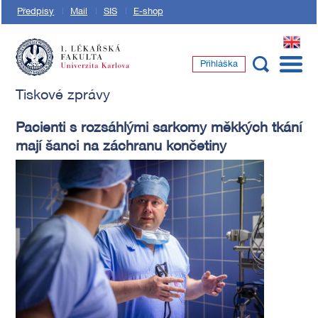
Předpisy
Mail
SIS
E-shop
EN
Přihláška
1. lékařská fakulta Univerzity Karlovy
Tiskové zprávy
Pacienti s rozsáhlými sarkomy měkkých tkání
mají šanci na záchranu končetiny