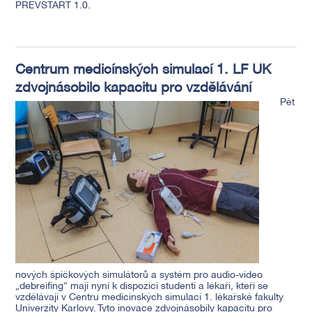
PREVSTART 1.0.
Centrum medicínských simulací 1. LF UK
zdvojnásobilo kapacitu pro vzdělávání
Pět
nových špičkových simulátorů a systém pro audio-video
„debreifing“ mají nyní k dispozici studenti a lékaři, kteří se
vzdělávají v Centru medicínských simulací 1. lékařské fakulty
Univerzity Karlovy. Tyto inovace zdvojnásobily kapacitu pro