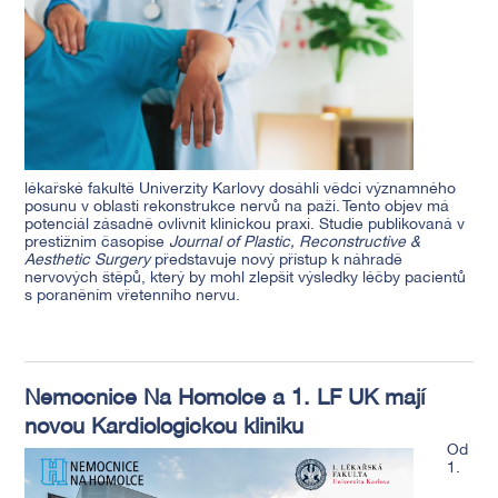
lékařské fakultě Univerzity Karlovy dosáhli vědci významného
posunu v oblasti rekonstrukce nervů na paži. Tento objev má
potenciál zásadně ovlivnit klinickou praxi. Studie publikovaná v
prestižním časopise
Journal of Plastic, Reconstructive &
Aesthetic Surgery
představuje nový přístup k náhradě
nervových štěpů, který by mohl zlepšit výsledky léčby pacientů
s poraněním vřetenního nervu.
Nemocnice Na Homolce a 1. LF UK mají
novou Kardiologickou kliniku
Od
1.