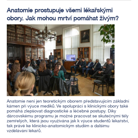
Anatomie prostupuje všemi lékařskými
obory. Jak mohou mrtví pomáhat živým?
Anatomie není jen teoretickým oborem představujícím základní
kámen při výuce mediků. Ve spolupráci s klinickými obory také
pomáhá zlepšovat diagnostické a léčebné postupy. Díky
dárcovskému programu je možné pracovat se skutečnými těly
zemřelých, která jsou využívána jak k výuce studentů lékařství,
tak právě ke klinicko-anatomickým studiím a dalšímu
vzdělávání lékařů.