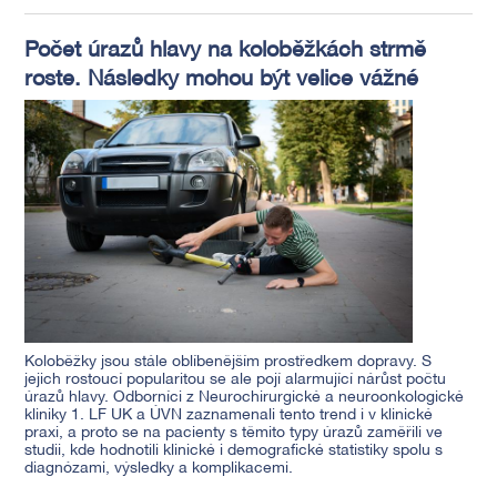
Počet úrazů hlavy na koloběžkách strmě
roste. Následky mohou být velice vážné
Koloběžky jsou stále oblíbenějším prostředkem dopravy. S
jejich rostoucí popularitou se ale pojí alarmující nárůst počtu
úrazů hlavy. Odborníci z Neurochirurgické a neuroonkologické
kliniky 1. LF UK a ÚVN zaznamenali tento trend i v klinické
praxi, a proto se na pacienty s těmito typy úrazů zaměřili ve
studii, kde hodnotili klinické i demografické statistiky spolu s
diagnózami, výsledky a komplikacemi.