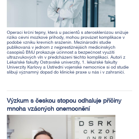
Operaci krční tepny, která u pacientů s aterosklerózou snižuje
riziko cévní mozkové příhody, mohou provázet komplikace v
podobě vzniku krevních sraženin. Mezinárodní studie
publikovaná v jednom z nejprestižnějších medicínských
časopisů BMJ prokazuje účinnost a bezpečnost využití
ultrazvukových vln v předcházení těchto komplikací. Autoři z
Lékařské fakulty Ostravské univerzity, 1. lékařské fakulty
Univerzity Karlovy a Ústřední vojenské nemocnice si od studie
slibují významný dopad do klinické praxe u nás i v zahraničí.
Výzkum s českou stopou odhaluje příčiny
mnoha vzácných onemocnění