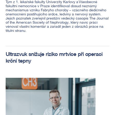
Tým z 1. l
é
kařsk
é
fakulty Univerzity Karlovy a Všeobecn
é
fakultní nemocnice v Praze identifikoval dosud neznámý
mechanismus vzniku Fabryho choroby – vzá
cn
é
ho
d
ědičn
é
ho
onemocnění postihujícího srdce, ledviny a nervový syst
é
m.
Jejich poznatek zveřejnil prestižní vě
deck
ý časopis
The Journal
of the American Society of Nephrology
, který navíc práci
věnoval vlastní komentář a zařadil jeden z obrázků práce na
titulní stranu.
Ultrazvuk snižuje riziko mrtvice při operaci
krční tepny