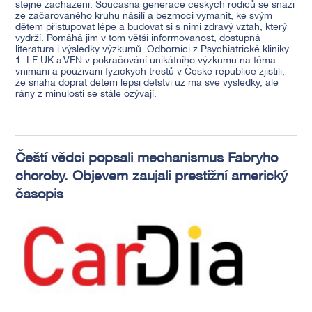
stejné zacházení. Současná generace českých rodičů se snaží
ze začarovaného kruhu násilí a bezmoci vymanit, ke svým
dětem přistupovat lépe a budovat si s nimi zdravý vztah, který
vydrží. Pomáhá jim v tom větší informovanost, dostupná
literatura i výsledky výzkumů. Odborníci z Psychiatrické kliniky
1. LF UK a VFN v pokračování unikátního výzkumu na téma
vnímání a používání fyzických trestů v České republice zjistili,
že snaha dopřát dětem lepší dětství už má své výsledky, ale
rány z minulosti se stále ozývají.
Čeští vědci popsali mechanismus Fabryho
choroby. Objevem zaujali prestižní americký
časopis