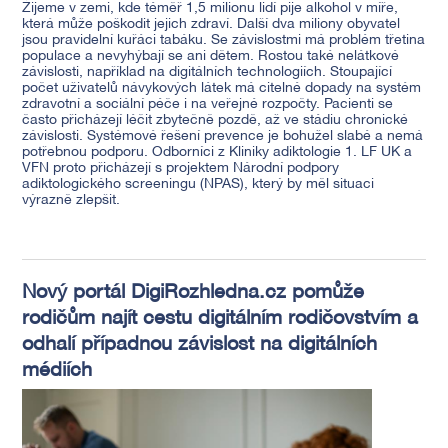
Žijeme v zemi, kde téměř 1,5 milionu lidí pije alkohol v míře,
která může poškodit jejich zdraví. Další dva miliony obyvatel
jsou pravidelní kuřáci tabáku. Se závislostmi má problém třetina
populace a nevyhýbají se ani dětem. Rostou také nelátkové
závislosti, například na digitálních technologiích. Stoupající
počet uživatelů návykových látek má citelné dopady na systém
zdravotní a sociální péče i na veřejné rozpočty. Pacienti se
často přicházejí léčit zbytečně pozdě, až ve stádiu chronické
závislosti. Systémové řešení prevence je bohužel slabé a nemá
potřebnou podporu. Odborníci z Kliniky adiktologie 1. LF UK a
VFN proto přicházejí s projektem Národní podpory
adiktologického screeningu (NPAS), který by měl situaci
výrazně zlepšit.
Nový portál DigiRozhledna.cz pomůže
rodičům najít cestu digitálním rodičovstvím a
odhalí případnou závislost na digitálních
médiích