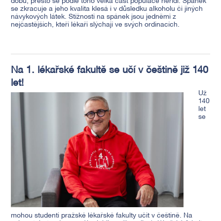
dobu, přesto se podle toho velká část populace neřídí. Spánek
se zkracuje a jeho kvalita klesá i v důsledku alkoholu či jiných
návykových látek. Stížnosti na spánek jsou jedněmi z
nejčastějších, kteří lékaři slýchají ve svých ordinacích.
Na 1. lékařské fakultě se učí v češtině již 140
let!
Už
140
let
se
mohou studenti pražské lékařské fakulty učit v češtině. Na