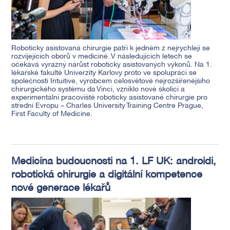
Roboticky asistovaná chirurgie patří k jedněm z nejrychleji se
rozvíjejících oborů v medicíně. V následujících letech se
očekává výrazný nárůst roboticky asistovaných výkonů. Na 1.
lékařské fakultě Univerzity Karlovy proto ve spolupráci se
společností Intuitive, výrobcem celosvětově nejrozšířenějšího
chirurgického systému da Vinci, vzniklo nové školicí a
experimentální pracoviště roboticky asistované chirurgie pro
střední Evropu – Charles University Training Centre Prague,
First Faculty of Medicine.
Medicína budoucnosti na 1. LF UK: androidi,
robotická chirurgie a digitální kompetence
nové generace lékařů