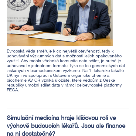
Evropská věda směřuje k co největší otevřenosti, tedy k
uchovávání výzkumných dat s možností jejich opakovaného
využití. Aby mohla vědecká komunita data sdílet, je nutné je
uchovávat v jednotném formátu. Týká se to i genomických dat
získaných v biomedicínském výzkumu. Na 1. lékařské fakultě
UK nyní ve spolupráci s Ústavem organické chemie a
biochemie AV ČR vzniká úložiště, které vědcům z České
republiky umožní sdílet data v rámci celoevropské platformy
FEGA.
Simulační medicína hraje klíčovou roli ve
výchově budoucích lékařů. Jsou ale finance
na ni dostatečné?