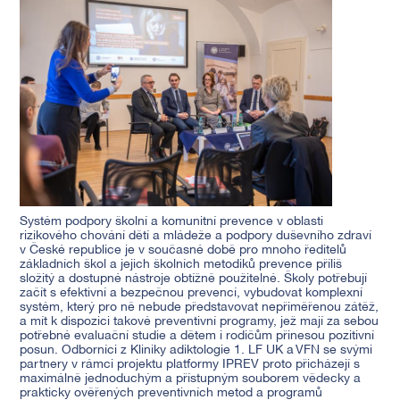
Systém podpory školní a komunitní prevence v oblasti
rizikového chování dětí a mládeže a podpory duševního zdraví
v České republice je v současné době pro mnoho ředitelů
základních škol a jejich školních metodiků prevence příliš
složitý a dostupné nástroje obtížně použitelné. Školy potřebují
začít s efektivní a bezpečnou prevencí, vybudovat komplexní
systém, který pro ně nebude představovat nepřiměřenou zátěž,
a mít k dispozici takové preventivní programy, jež mají za sebou
potřebné evaluační studie a dětem i rodičům přinesou pozitivní
posun. Odborníci z Kliniky adiktologie 1. LF UK a VFN se svými
partnery v rámci projektu platformy IPREV proto přicházejí s
maximálně jednoduchým a přístupným souborem vědecky a
prakticky ověřených preventivních metod a programů