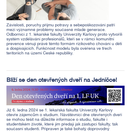
Závislosti, poruchy příjmu potravy a sebepoškozování patří
mezi významné problémy současné mladé generace.
Odborníci z 1. lékařské fakulty Univerzity Karlovy proto vytvořili
systém vzdělávání profesionálů, kteří se v rámci komunitní
prevence věnují právě těmto formám rizikového chování u dětí
a dospívajících. Funkčnost modelu byla ověřena ve třech
teritoriích na území České republiky.
Blíží se den otevřených dveří na Jedničce!
Již 6. ledna 2024 se 1. lékařská fakulta Univerzity Karlovy
otevře zájemcům o studium. Návštěvníci dne otevřených dveří
se mohou těšit na důležité informace o studiu, fakultě i
studentském životě, které jim předají jak zástupci fakulty, tak
současní studenti. Připraven je také bohatý doprovodný