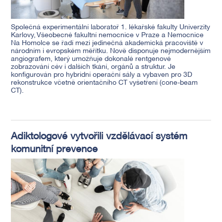
Společná experimentální laboratoř 1. lékařské fakulty Univerzity
Karlovy, Všeobecné fakultní nemocnice v Praze a Nemocnice
Na Homolce se řadí mezi jedinečná akademická pracoviště v
národním i evropském měřítku. Nově disponuje nejmodernějším
angiografem, který umožňuje dokonalé rentgenové
zobrazování cév i dalších tkání, orgánů a struktur. Je
konfigurován pro hybridní operační sály a vybaven pro 3D
rekonstrukce včetně orientačního CT vyšetření (cone-beam
CT).
Adiktologové vytvořili vzdělávací systém
komunitní prevence