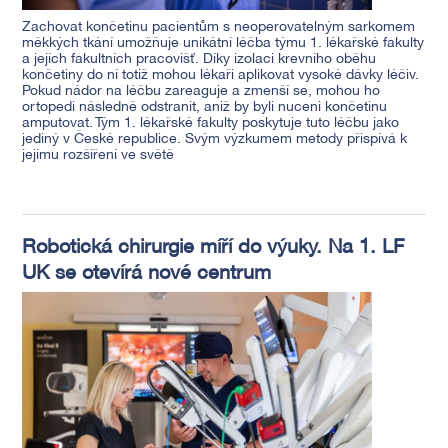
Zachovat končetinu pacientům s neoperovatelným sarkomem
měkkých tkání umožňuje unikátní léčba týmu 1. lékařské fakulty
a jejích fakultních pracovišť. Díky izolaci krevního oběhu
končetiny do ní totiž mohou lékaři aplikovat vysoké dávky léčiv.
Pokud nádor na léčbu zareaguje a zmenší se, mohou ho
ortopedi následně odstranit, aniž by byli nuceni končetinu
amputovat. Tým 1. lékařské fakulty poskytuje tuto léčbu jako
jediný v České republice. Svým výzkumem metody přispívá k
jejímu rozšíření ve světě
Robotická chirurgie míří do výuky. Na 1. LF
UK se otevírá nové centrum