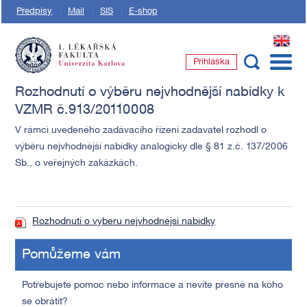
Předpisy
Mail
SIS
E-shop
EN
Přihláška
1. lékařská fakulta Univerzity Karlovy
Rozhodnutí o výběru nejvhodnější nabídky k
VZMR č.913/20110008
V rámci uvedeného zadávacího řízení zadavatel rozhodl o
výběru nejvhodnější nabídky analogicky dle § 81 z.č. 137/2006
Sb., o veřejných zakázkách.
Rozhodnuti o vyberu nejvhodnejsi nabidky
Pomůžeme vám
Potřebujete pomoc nebo informace a nevíte přesně na koho
se obrátit?