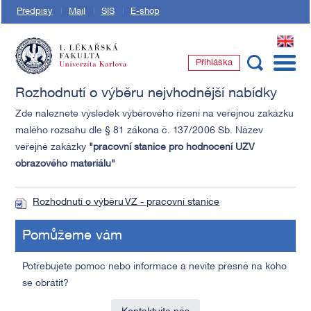
Předpisy
Mail
SIS
E-shop
EN
Přihláška
1. lékařská fakulta Univerzity Karlovy
Rozhodnutí o výběru nejvhodnější nabídky
Zde naleznete výsledek výběrového řízení na veřejnou zakázku
malého rozsahu dle § 81 zákona č. 137/2006 Sb. Název
veřejné zakázky
"pracovní stanice pro hodnocení UZV
obrazového materiálu"
Rozhodnutí o výběru VZ - pracovní stanice
Pomůžeme vám
Potřebujete pomoc nebo informace a nevíte přesně na koho
se obrátit?