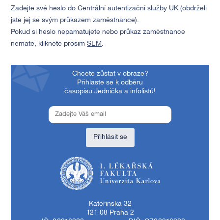
Zadejte své heslo do Centrální autentizační služby UK (obdrželi
jste jej se svým průkazem zaměstnance).
Pokud si heslo nepamatujete nebo průkaz zaměstnance
nemáte, klikněte prosím
SEM
.
Chcete zůstat v obraze?
Přihlaste se k odběru
časopisu Jednička a infolistů!
Přihlásit se
1. lékařská fakulta Univerzity Karlovy
Kateřinská 32
121 08 Praha 2