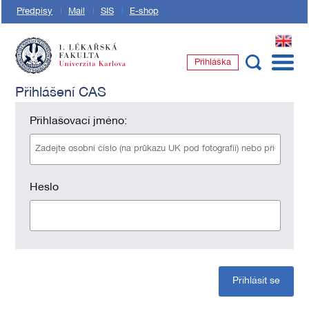
Předpisy
Mail
SIS
E-shop
EN
Přihláška
1. lékařská fakulta Univerzity Karlovy
Přihlášení CAS
Přihlašovací jméno:
Heslo
Přihlásit se