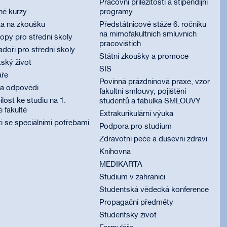
Pracovní příležitosti a stipendijní
né kurzy
programy
ka na zkoušku
Předstátnicové stáže 6. ročníku
na mimofakultních smluvních
py pro střední školy
pracovištích
oři pro střední školy
Státní zkoušky a promoce
ský život
SIS
áře
Povinná prázdninová praxe, vzor
 a odpovědi
fakultní smlouvy, pojištění
lost ke studiu na 1.
studentů a tabulka SMLOUVY
é fakultě
Extrakurikulární výuka
i se speciálními potřebami
Podpora pro studium
Zdravotní péče a duševní zdraví
Knihovna
MEDIKARTA
Studium v zahraničí
Studentská vědecká konference
Propagační předměty
Studentský život