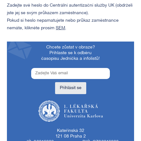
Zadejte své heslo do Centrální autentizační služby UK (obdrželi
jste jej se svým průkazem zaměstnance).
Pokud si heslo nepamatujete nebo průkaz zaměstnance
nemáte, klikněte prosím
SEM
.
Chcete zůstat v obraze?
Přihlaste se k odběru
časopisu Jednička a infolistů!
Přihlásit se
1. lékařská fakulta Univerzity Karlovy
Kateřinská 32
121 08 Praha 2