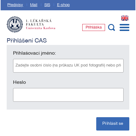
Předpisy
Mail
SIS
E-shop
EN
Přihláška
1. lékařská fakulta Univerzity Karlovy
Přihlášení CAS
Přihlašovací jméno:
Heslo
Přihlásit se