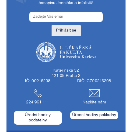
časopisu Jednička a infolistů!
Přihlásit se
1. lékařská fakulta Univerzity Karlovy
Kateřinská 32
121 08 Praha 2
IČ: 00216208
DIČ: CZ00216208
224 961 111
Napište nám
Úřední hodiny
Úřední hodiny pokladny
podatelny