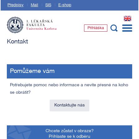
Předpisy
Mail
SIS
E-shop
EN
Přihláška
1. lékařská fakulta Univerzity Karlovy
Kontakt
Pomůžeme vám
Potřebujete pomoc nebo informace a nevíte přesně na koho
se obrátit?
Kontaktujte nás
Chcete zůstat v obraze?
Přihlaste se k odběru