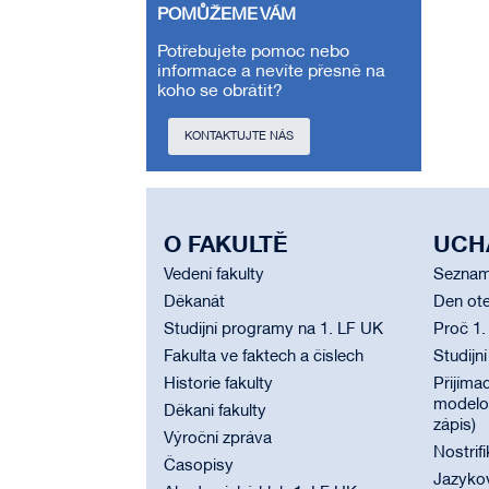
POMŮŽEME VÁM
Potřebujete pomoc nebo
informace a nevíte přesně na
koho se obrátit?
KONTAKTUJTE NÁS
O FAKULTĚ
UCH
Vedení fakulty
Seznam
Děkanát
Den ote
Studijní programy na 1. LF UK
Proč 1.
Fakulta ve faktech a číslech
Studijn
Historie fakulty
Přijímac
modelov
Děkani fakulty
zápis)
Výroční zpráva
Nostrif
Časopisy
Jazyko