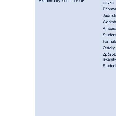
Akademický klub 1. LF UK
jazyka
Příprav
Jednič
Worksho
Ambasad
Student
Formul
Otázky
Způsobi
lékařsk
Student