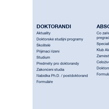
DOKTORANDI
ABS
Aktuality
Co zaří
pregrad
Doktorské studijní programy
Special
Školitelé
Klub Al
Přijímací řízení
Zaměstn
Studium
Celoživ
Předměty pro doktorandy
Doktor
Zakončení studia
Formul
Nabídka Ph.D. / postdoktorand
Formuláře