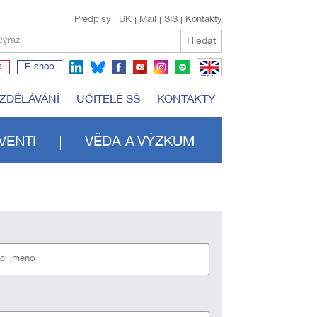
Předpisy
UK
Mail
SIS
Kontakty
Hledat
výraz
a
E-shop
EN
VZDĚLÁVÁNÍ
UČITELÉ SŠ
KONTAKTY
VENTI
VĚDA A VÝZKUM