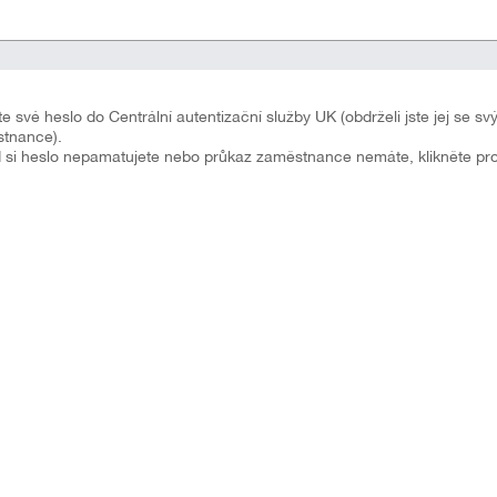
te své heslo do Centrální autentizační služby UK (obdrželi jste jej se 
tnance).
 si heslo nepamatujete nebo průkaz zaměstnance nemáte, klikněte p