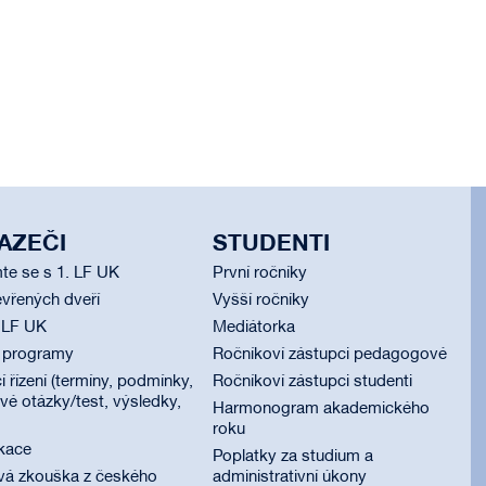
AZEČI
STUDENTI
te se s 1. LF UK
První ročníky
vřených dveří
Vyšší ročníky
 LF UK
Mediátorka
í programy
Ročníkoví zástupci pedagogové
í řízení (termíny, podmínky,
Ročníkoví zástupci studenti
é otázky/test, výsledky,
Harmonogram akademického
roku
ikace
Poplatky za studium a
vá zkouška z českého
administrativní úkony