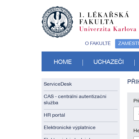
O FAKULTĚ
ZAMĚST
HOME
UCHAZEČI
PŘI
ServiceDesk
CAS - centrální autentizační
Př
služba
HR portál
Elektronické výplatnice
He