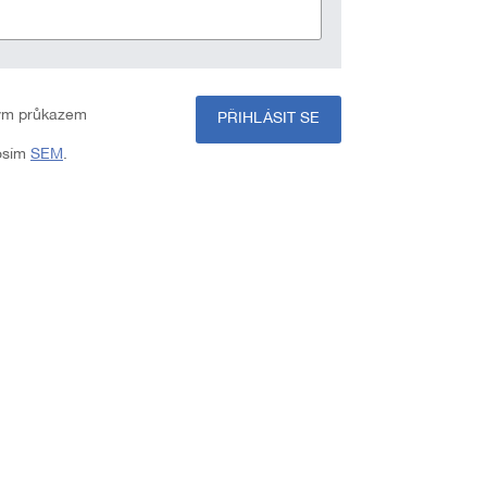
svým průkazem
PŘIHLÁSIT SE
rosím
SEM
.