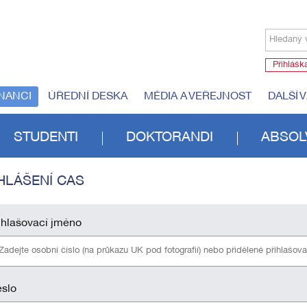
Hledaný 
Přihlášk
NANCI
ÚŘEDNÍ DESKA
MÉDIA A VEŘEJNOST
DALŠÍ 
STUDENTI
DOKTORANDI
ABSOL
HLÁŠENÍ CAS
ihlašovací jméno
slo