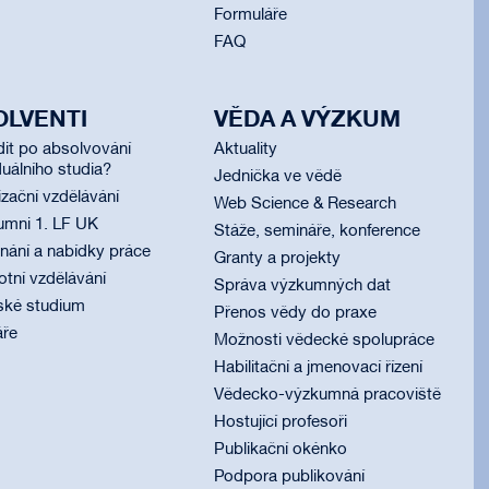
Formuláře
FAQ
OLVENTI
VĚDA A VÝZKUM
dit po absolvování
Aktuality
uálního studia?
Jednička ve vědě
izační vzdělávání
Web Science & Research
umni 1. LF UK
Stáže, semináře, konference
ání a nabídky práce
Granty a projekty
otní vzdělávání
Správa výzkumných dat
ské studium
Přenos vědy do praxe
áře
Možnosti vědecké spolupráce
Habilitační a jmenovací řízení
Vědecko-výzkumná pracoviště
Hostující profesoři
Publikační okénko
Podpora publikování