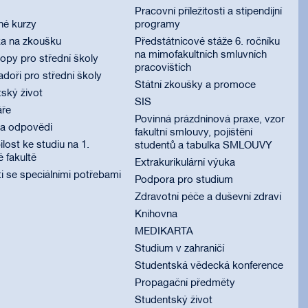
Pracovní příležitosti a stipendijní
né kurzy
programy
ka na zkoušku
Předstátnicové stáže 6. ročníku
na mimofakultních smluvních
py pro střední školy
pracovištích
oři pro střední školy
Státní zkoušky a promoce
ský život
SIS
áře
Povinná prázdninová praxe, vzor
 a odpovědi
fakultní smlouvy, pojištění
lost ke studiu na 1.
studentů a tabulka SMLOUVY
é fakultě
Extrakurikulární výuka
i se speciálními potřebami
Podpora pro studium
Zdravotní péče a duševní zdraví
Knihovna
MEDIKARTA
Studium v zahraničí
Studentská vědecká konference
Propagační předměty
Studentský život