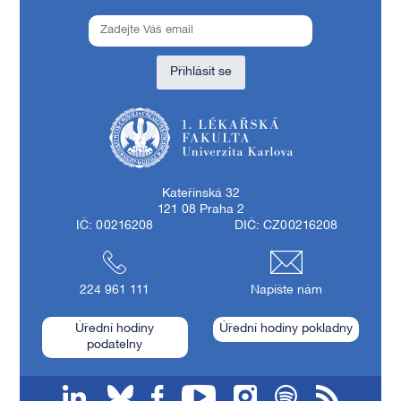
Přihlásit se
1. lékařská fakulta Univerzity Karlovy
Kateřinská 32
121 08 Praha 2
IČ: 00216208
DIČ: CZ00216208
224 961 111
Napište nám
Úřední hodiny
Úřední hodiny pokladny
podatelny