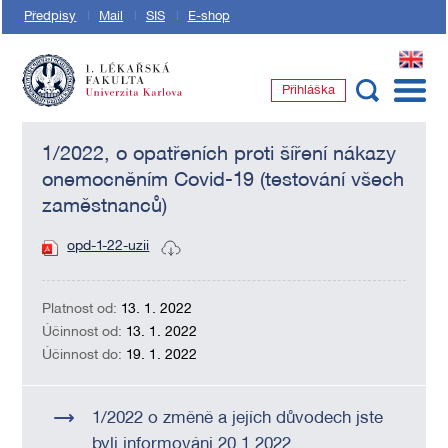
Předpisy
Mail
SIS
E-shop
EN
Přihláška
1. lékařská fakulta Univerzity Karlovy
1/2022, o opatřeních proti šíření nákazy
onemocněním Covid-19 (testování všech
zaměstnanců)
opd-1-22-uzii
Platnost od:
13. 1. 2022
Účinnost od:
13. 1. 2022
Účinnost do:
19. 1. 2022
1/2022 o změně a jejích důvodech jste
byli informováni 20.1.2022