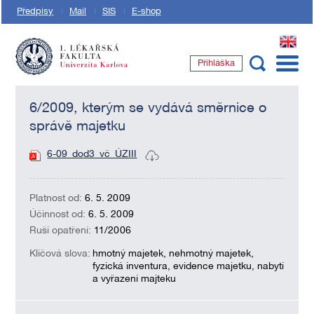
Předpisy
Mail
SIS
E-shop
EN
Přihláška
1. lékařská fakulta Univerzity Karlovy
6/2009, kterým se vydává směrnice o
správě majetku
6-09_dod3_vč_ÚZIII
Platnost od:
6. 5. 2009
Účinnost od:
6. 5. 2009
Ruší opatření:
11/2006
Klíčová slova:
hmotný majetek, nehmotný majetek,
fyzická inventura, evidence majetku, nabytí
a vyřazení majteku