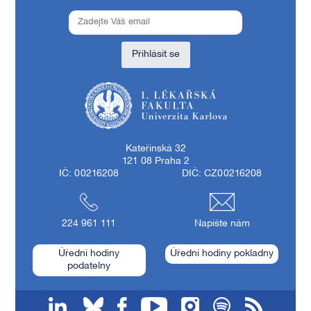
Přihlásit se
1. lékařská fakulta Univerzity Karlovy
Kateřinská 32
121 08 Praha 2
IČ: 00216208
DIČ: CZ00216208
224 961 111
Napište nám
Úřední hodiny
Úřední hodiny pokladny
podatelny