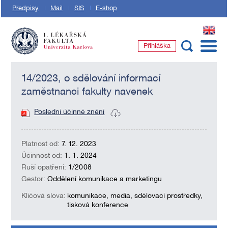
Předpisy
Mail
SIS
E-shop
EN
Přihláška
1. lékařská fakulta Univerzity Karlovy
14/2023, o sdělování informací
zaměstnanci fakulty navenek
Poslední účinné znění
Platnost od:
7. 12. 2023
Účinnost od:
1. 1. 2024
Ruší opatření:
1/2008
Gestor:
Oddělení komunikace a marketingu
Klíčová slova:
komunikace, media, sdělovací prostředky,
tisková konference