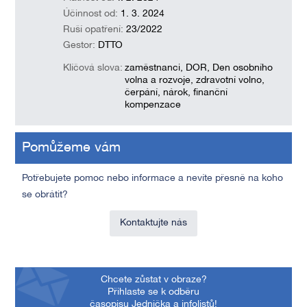
Účinnost od:
1. 3. 2024
Ruší opatření:
23/2022
Gestor:
DTTO
Klíčová slova:
zaměstnanci, DOR, Den osobního
volna a rozvoje, zdravotní volno,
čerpání, nárok, finanční
kompenzace
Pomůžeme vám
Potřebujete pomoc nebo informace a nevíte přesně na koho
se obrátit?
Kontaktujte nás
Chcete zůstat v obraze?
Přihlaste se k odběru
časopisu Jednička a infolistů!