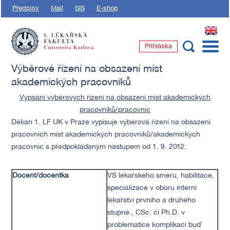
Předpisy
Mail
SIS
E-shop
EN
Přihláška
1. lékařská fakulta Univerzity Karlovy
Výběrové řízení na obsazení míst
akademických pracovníků
Vypsání výběrových řízení na obsazení míst akademických
pracovníků/pracovnic
Děkan 1. LF UK v Praze vypisuje výběrová řízení na obsazení
pracovních míst akademických pracovníků/akademických
pracovnic s předpokládaným nástupem od 1. 9. 2012:
Docent/docentka
VŠ lékařského směru, habilitace,
specializace v oboru interní
lékařství prvního a druhého
stupně., CSc. či Ph.D. v
problematice komplikací buď