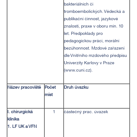
bakteriálních či
tromboembolických. Vědecká a
publikační činnost, jazykové
znalosti, praxe v oboru min. 10
let. Předpoklady pro
pedagogickou práci, morální
bezúhonnost. Mzdové zařazení
dle Vnitřního mzdového předpisu
Univerzity Karlovy v Praze
(www.cuni.cz).
Název pracoviště
Počet
Druh úvazku
míst
I. chirurgická
1
částečný prac. úvazek
klinika
1. LF UK a VFN