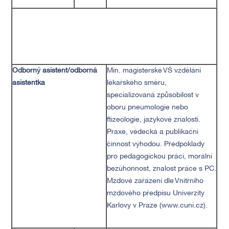
Odborný asistent/
odborná
Min. magisterské VŠ vzdělání
asistentka
lékařského směru,
specializovaná způsobilost v
oboru pneumologie nebo
ftizeologie, jazykové znalosti.
Praxe, vědecká a publikační
činnost výhodou. Předpoklady
pro pedagogickou práci, morální
bezúhonnost, znalost práce s PC.
Mzdové zařazení dle Vnitřního
mzdového předpisu Univerzity
Karlovy v Praze (www.cuni.cz).