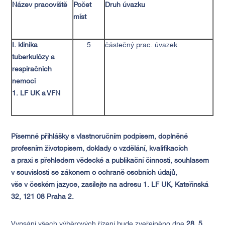
Název pracoviště
Počet
Druh úvazku
míst
I. klinika
5
částečný prac. úvazek
tuberkulózy a
respiračních
nemocí
1. LF UK a VFN
Písemné přihlášky s vlastnoručním podpisem, doplněné
profesním životopisem, doklady o vzdělání, kvalifikacích
a praxi s přehledem vědecké a publikační činnosti, souhlasem
v souvislosti se zákonem o ochraně osobních údajů,
vše v českém jazyce, zasílejte na adresu 1. LF UK, Kateřinská
32, 121 08 Praha 2.
Vypsání všech výběrových řízení bude zveřejněno dne
28. 5.