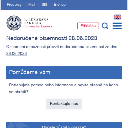
Předpisy
Mail
SIS
E-shop
EN
Přihláška
1. lékařská fakulta Univerzity Karlovy
Nedoručené písemnosti 28.06.2023
Oznámení o možnosti převzít nedoručenou písemnost ze dne
28.06.2023
Pomůžeme vám
Potřebujete pomoc nebo informace a nevíte přesně na koho
se obrátit?
Kontaktujte nás
Chcete zůstat v obraze?