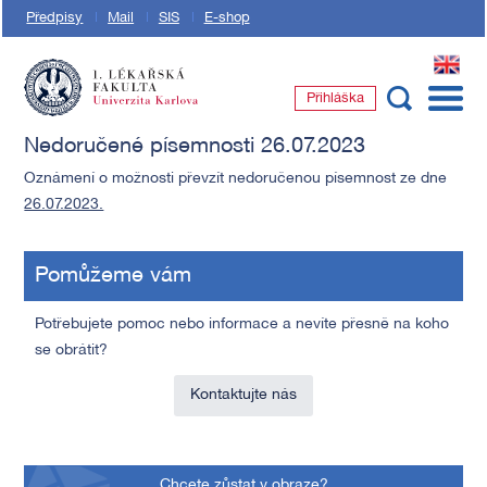
Předpisy
Mail
SIS
E-shop
EN
Přihláška
1. lékařská fakulta Univerzity Karlovy
Nedoručené písemnosti 26.07.2023
Oznámení o možnosti převzít nedoručenou písemnost ze dne
26.07.2023.
Pomůžeme vám
Potřebujete pomoc nebo informace a nevíte přesně na koho
se obrátit?
Kontaktujte nás
Chcete zůstat v obraze?