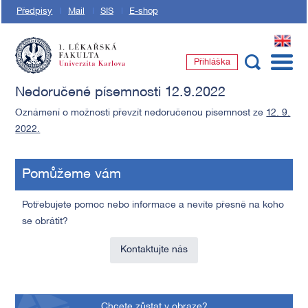
Předpisy
Mail
SIS
E-shop
EN
Přihláška
1. lékařská fakulta Univerzity Karlovy
Nedoručené písemnosti 12.9.2022
Oznámení o možnosti převzít nedoručenou písemnost ze
12. 9.
2022.
Pomůžeme vám
Potřebujete pomoc nebo informace a nevíte přesně na koho
se obrátit?
Kontaktujte nás
Chcete zůstat v obraze?