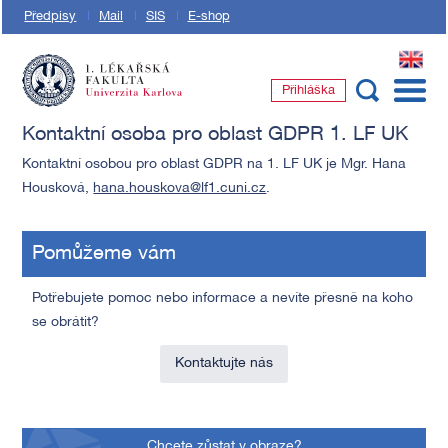
Předpisy
Mail
SIS
E-shop
EN
Přihláška
1. lékařská fakulta Univerzity Karlovy
Kontaktní osoba pro oblast GDPR 1. LF UK
Kontaktní osobou pro oblast GDPR na 1. LF UK je Mgr. Hana
Housková,
hana.houskova@lf1.cuni.cz
.
Pomůžeme vám
Potřebujete pomoc nebo informace a nevíte přesně na koho
se obrátit?
Kontaktujte nás
Chcete zůstat v obraze?