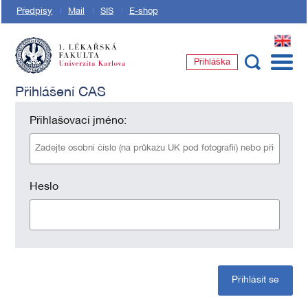
Předpisy
Mail
SIS
E-shop
EN
Přihláška
1. lékařská fakulta Univerzity Karlovy
Přihlášení CAS
Přihlašovací jméno:
Heslo
Přihlásit se