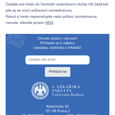
Zadejte své heslo do Centrální autentizační služby UK (obdrželi
jste jej se svým průkazem zaměstnance).
Pokud si heslo nepamatujete nebo průkaz zaměstnance
nemáte, klikněte prosím
SEM
.
Chcete zůstat v obraze?
Přihlaste se k odběru
časopisu Jednička a infolistů!
Přihlásit se
1. lékařská fakulta Univerzity Karlovy
Kateřinská 32
121 08 Praha 2