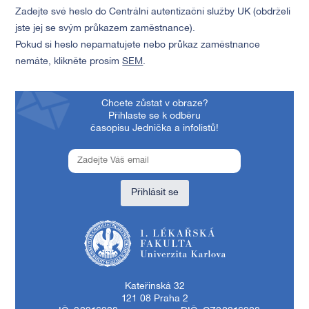
Zadejte své heslo do Centrální autentizační služby UK (obdrželi
jste jej se svým průkazem zaměstnance).
Pokud si heslo nepamatujete nebo průkaz zaměstnance
nemáte, klikněte prosím
SEM
.
Chcete zůstat v obraze?
Přihlaste se k odběru
časopisu Jednička a infolistů!
Přihlásit se
1. lékařská fakulta Univerzity Karlovy
Kateřinská 32
121 08 Praha 2