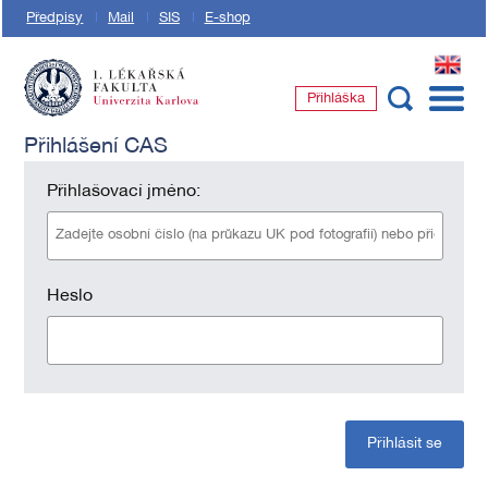
Předpisy
Mail
SIS
E-shop
EN
Přihláška
1. lékařská fakulta Univerzity Karlovy
Přihlášení CAS
Přihlašovací jméno:
Heslo
Přihlásit se