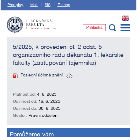
Předpisy
Mail
SIS
E-shop
EN
Přihláška
1. lékařská fakulta Univerzity Karlovy
5/2025, k provedení čl. 2 odst. 5
organizačního řádu děkanátu 1. lékařské
fakulty (zastupování tajemníka)
Poslední účinné znění
Platnost od:
4. 6. 2025
Účinnost od:
16. 6. 2025
Účinnost do:
30. 6. 2025
Gestor:
Právní oddělení
Pomůžeme vám