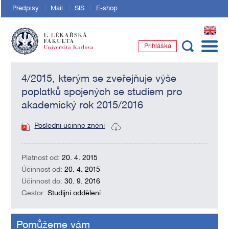
Předpisy
Mail
SIS
E-shop
EN
Přihláška
1. lékařská fakulta Univerzity Karlovy
4/2015, kterým se zveřejňuje výše
poplatků spojených se studiem pro
akademický rok 2015/2016
Poslední účinné znění
Platnost od:
20. 4. 2015
Účinnost od:
20. 4. 2015
Účinnost do:
30. 9. 2016
Gestor:
Studijní oddělení
Pomůžeme vám