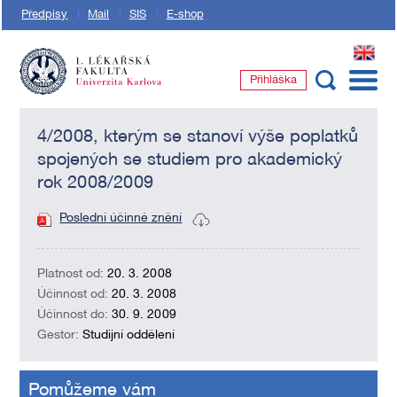
Předpisy
Mail
SIS
E-shop
EN
Přihláška
1. lékařská fakulta Univerzity Karlovy
4/2008, kterým se stanoví výše poplatků
spojených se studiem pro akademický
rok 2008/2009
Poslední účinné znění
Platnost od:
20. 3. 2008
Účinnost od:
20. 3. 2008
Účinnost do:
30. 9. 2009
Gestor:
Studijní oddělení
Pomůžeme vám