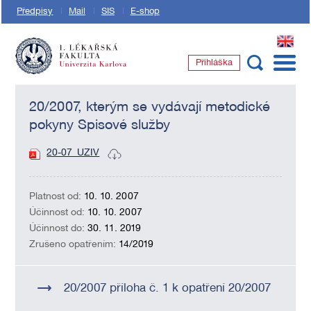
Předpisy
Mail
SIS
E-shop
EN
Přihláška
1. lékařská fakulta Univerzity Karlovy
20/2007, kterým se vydávají metodické
pokyny Spisové služby
20-07_UZIV
Platnost od:
10. 10. 2007
Účinnost od:
10. 10. 2007
Účinnost do:
30. 11. 2019
Zrušeno opatřením:
14/2019
20/2007 příloha č. 1 k opatření 20/2007