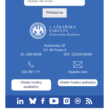
Přihlásit se
1. lékařská fakulta Univerzity Karlovy
Kateřinská 32
121 08 Praha 2
IČ: 00216208
DIČ: CZ00216208
224 961 111
Napište nám
Úřední hodiny
Úřední hodiny pokladny
podatelny
linkedin
bluesky
facebook
youtube
instagram
spotify
RSS