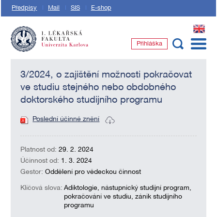
Předpisy
Mail
SIS
E-shop
EN
Přihláška
1. lékařská fakulta Univerzity Karlovy
3/2024, o zajištění možnosti pokračovat
ve studiu stejného nebo obdobného
doktorského studijního programu
Poslední účinné znění
Platnost od:
29. 2. 2024
Účinnost od:
1. 3. 2024
Gestor:
Oddělení pro vědeckou činnost
Klíčová slova:
Adiktologie, nástupnický studijní program,
pokračování ve studiu, zánik studijního
programu