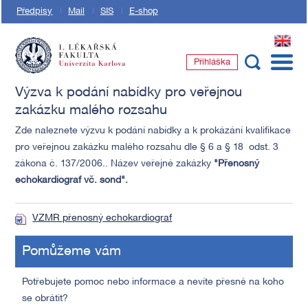
Předpisy
Mail
SIS
E-shop
EN
Přihláška
1. lékařská fakulta Univerzity Karlovy
Výzva k podání nabídky pro veřejnou
zakázku malého rozsahu
Zde naleznete výzvu k podání nabídky a k prokázání kvalifikace
pro veřejnou zakázku malého rozsahu dle § 6 a § 18 odst. 3
zákona č. 137/2006.. Název veřejné zakázky
"Přenosný
echokardiograf vč. sond".
VZMR přenosný echokardiograf
Pomůžeme vám
Potřebujete pomoc nebo informace a nevíte přesně na koho
se obrátit?