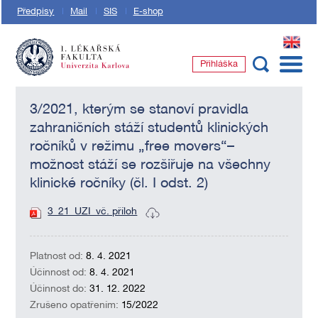
Předpisy
Mail
SIS
E-shop
EN
Přihláška
1. lékařská fakulta Univerzity Karlovy
3/2021, kterým se stanoví pravidla
zahraničních stáží studentů klinických
ročníků v režimu „free movers“–
možnost stáží se rozšiřuje na všechny
klinické ročníky (čl. I odst. 2)
3_21_UZI_vč. příloh
Platnost od:
8. 4. 2021
Účinnost od:
8. 4. 2021
Účinnost do:
31. 12. 2022
Zrušeno opatřením:
15/2022