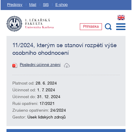
Předpisy
Mail
SIS
E-shop
EN
Přihláška
1. lékařská fakulta Univerzity Karlovy
11/2024, kterým se stanoví rozpětí výše
osobního ohodnocení
Poslední účinné znění
Platnost od:
28. 6. 2024
Účinnost od:
1. 7. 2024
Účinnost do:
31. 12. 2024
Ruší opatření:
17/2021
Zrušeno opatřením:
24/2024
Gestor:
Úsek lidských zdrojů