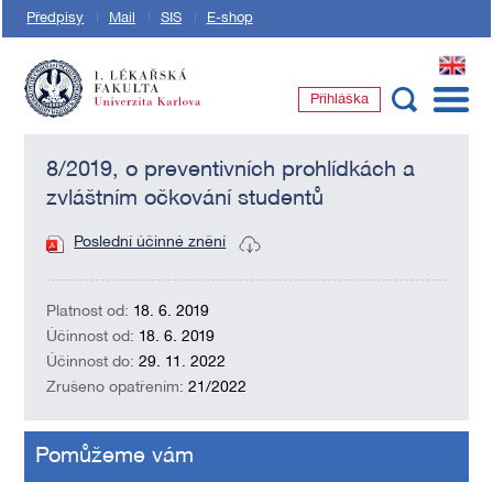
Předpisy
Mail
SIS
E-shop
EN
Přihláška
1. lékařská fakulta Univerzity Karlovy
8/2019, o preventivních prohlídkách a
zvláštním očkování studentů
Poslední účinné znění
Platnost od:
18. 6. 2019
Účinnost od:
18. 6. 2019
Účinnost do:
29. 11. 2022
Zrušeno opatřením:
21/2022
Pomůžeme vám