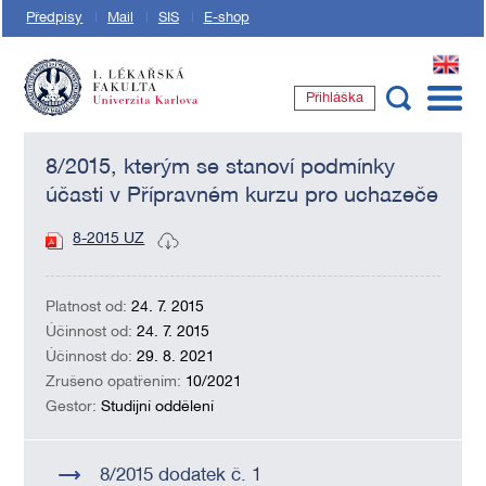
Předpisy
Mail
SIS
E-shop
EN
Přihláška
1. lékařská fakulta Univerzity Karlovy
8/2015, kterým se stanoví podmínky
účasti v Přípravném kurzu pro uchazeče
8-2015 UZ
Platnost od:
24. 7. 2015
Účinnost od:
24. 7. 2015
Účinnost do:
29. 8. 2021
Zrušeno opatřením:
10/2021
Gestor:
Studijní oddělení
8/2015 dodatek č. 1