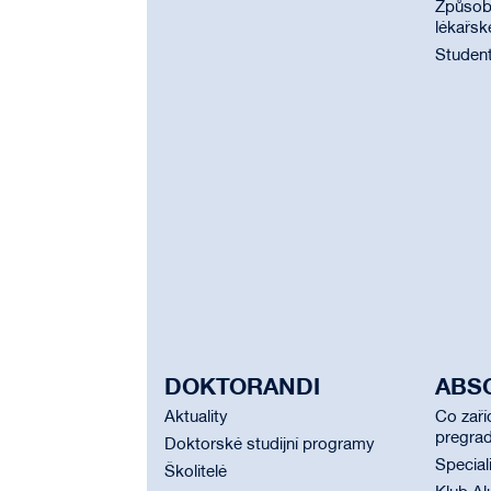
Způsobi
lékařsk
Student
DOKTORANDI
ABS
Aktuality
Co zaří
pregrad
Doktorské studijní programy
Special
Školitelé