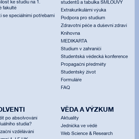
lost ke studiu na 1.
studentů a tabulka SMLOUVY
é fakultě
Extrakurikulární výuka
i se speciálními potřebami
Podpora pro studium
Zdravotní péče a duševní zdraví
Knihovna
MEDIKARTA
Studium v zahraničí
Studentská vědecká konference
Propagační předměty
Studentský život
Formuláře
FAQ
OLVENTI
VĚDA A VÝZKUM
dit po absolvování
Aktuality
uálního studia?
Jednička ve vědě
izační vzdělávání
Web Science & Research