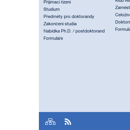
Klub Al
Přijímací řízení
Zaměstn
Studium
Celoživ
Předměty pro doktorandy
Doktor
Zakončení studia
Formul
Nabídka Ph.D. / postdoktorand
Formuláře