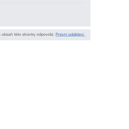
 obsah této stránky odpovídá:
Právní oddělení
.