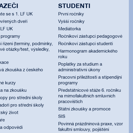
AZEČI
STUDENTI
te se s 1. LF UK
První ročníky
vřených dveří
Vyšší ročníky
 LF UK
Mediátorka
í programy
Ročníkoví zástupci pedagogové
í řízení (termíny, podmínky,
Ročníkoví zástupci studenti
é otázky/test, výsledky,
Harmonogram akademického
roku
ikace
Poplatky za studium a
vá zkouška z českého
administrativní úkony
Pracovní příležitosti a stipendijní
né kurzy
programy
ka na zkoušku
Předstátnicové stáže 6. ročníku
na mimofakultních smluvních
py pro střední školy
pracovištích
oři pro střední školy
Státní zkoušky a promoce
ský život
SIS
áře
Povinná prázdninová praxe, vzor
 a odpovědi
fakultní smlouvy, pojištění