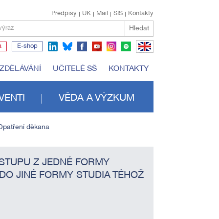
Předpisy
UK
Mail
SIS
Kontakty
Hledat
výraz
a
E-shop
EN
VZDĚLÁVÁNÍ
UČITELÉ SŠ
KONTAKTY
VENTI
VĚDA A VÝZKUM
Opatření děkana
ESTUPU Z JEDNÉ FORMY
DO JINÉ FORMY STUDIA TÉHOŽ