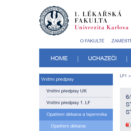
O FAKULTĚ
ZAMĚST
HOME
UCHAZEČI
LF1
Vnitřní předpisy
Vnitřní předpisy UK
6
Vnitřní předpisy 1. LF
S
S
Opatření děkana a tajemníka
Opatření děkana