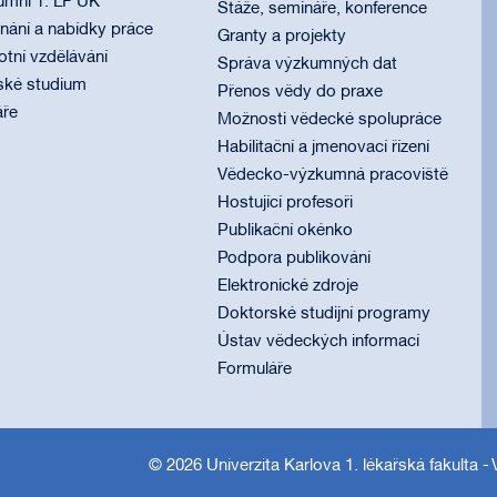
umni 1. LF UK
Stáže, semináře, konference
ání a nabídky práce
Granty a projekty
otní vzdělávání
Správa výzkumných dat
ské studium
Přenos vědy do praxe
áře
Možnosti vědecké spolupráce
Habilitační a jmenovací řízení
Vědecko-výzkumná pracoviště
Hostující profesoři
Publikační okénko
Podpora publikování
Elektronické zdroje
Doktorské studijní programy
Ústav vědeckých informací
Formuláře
© 2026
Univerzita Karlova 1. lékařská fakulta
- 