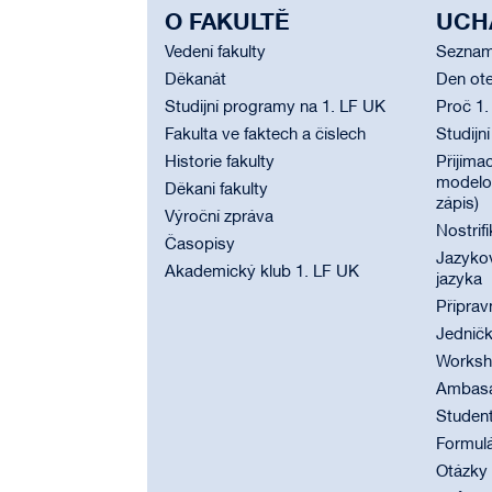
O FAKULTĚ
UCH
Vedení fakulty
Seznam
Děkanát
Den ote
Studijní programy na 1. LF UK
Proč 1.
Fakulta ve faktech a číslech
Studijn
Historie fakulty
Přijímac
modelov
Děkani fakulty
zápis)
Výroční zpráva
Nostrif
Časopisy
Jazyko
Akademický klub 1. LF UK
jazyka
Příprav
Jednič
Worksho
Ambasad
Student
Formul
Otázky