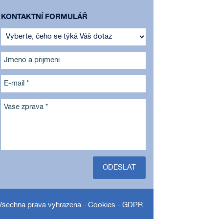
KONTAKTNÍ FORMULÁŘ
Jméno a příjmení
E-mail *
Vaše zpráva *
ODESLAT
Všechna práva vyhrazena -
Cookies
-
GDPR