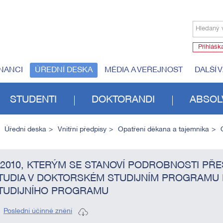
Hledaný 
Přihlášk
NANCI
ÚŘEDNÍ DESKA
MÉDIA A VEŘEJNOST
DALŠÍ 
STUDENTI
DOKTORANDI
ABSOL
Úřední deska
Vnitřní předpisy
Opatření děkana a tajemníka
/2010, KTERÝM SE STANOVÍ PODROBNOSTI PŘ
TUDIA V DOKTORSKÉM STUDIJNÍM PROGRAMU 
TUDIJNÍHO PROGRAMU
Poslední účinné znění