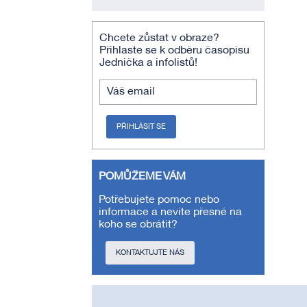
Chcete zůstat v obraze?
Přihlaste se k odběru časopisu
Jednička a infolistů!
Váš email
PŘIHLÁSIT SE
POMŮŽEME VÁM
Potřebujete pomoc nebo
informace a nevíte přesně na
koho se obrátit?
KONTAKTUJTE NÁS