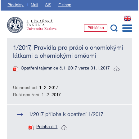
Předpisy
Mail
SIS
E-shop
EN
Přihláška
1. lékařská fakulta Univerzity Karlovy
1/2017, Pravidla pro práci s chemickými
látkami a chemickými směsmi
Opatření tajemnice č.1_2017 verze 31.1.2017
Účinnost od:
1. 2. 2017
Ruší opatření:
1. 2. 2017
1/2017 příloha k opatření 1/2017
Příloha č.1