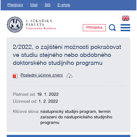
Předpisy
Mail
SIS
E-shop
EN
Přihláška
1. lékařská fakulta Univerzity Karlovy
2/2022, o zajištění možnosti pokračovat
ve studiu stejného nebo obdobného
doktorského studijního programu
Poslední účinné znění
Platnost od:
19. 1. 2022
Účinnost od:
1. 2. 2022
Klíčová slova:
nástupnický studijní program, termín
zařazení do nástupnického studijního
programu