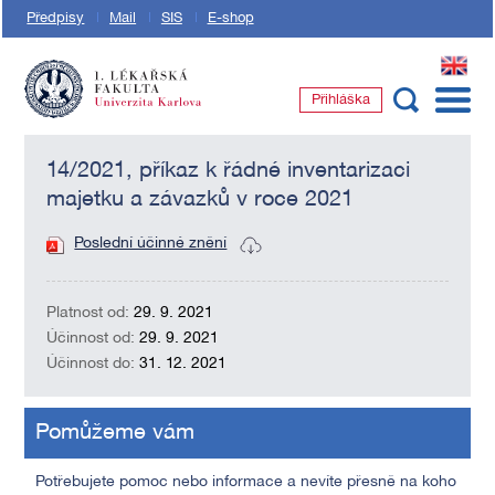
Předpisy
Mail
SIS
E-shop
EN
Přihláška
1. lékařská fakulta Univerzity Karlovy
14/2021, příkaz k řádné inventarizaci
majetku a závazků v roce 2021
Poslední účinné znění
Platnost od:
29. 9. 2021
Účinnost od:
29. 9. 2021
Účinnost do:
31. 12. 2021
Pomůžeme vám
Potřebujete pomoc nebo informace a nevíte přesně na koho