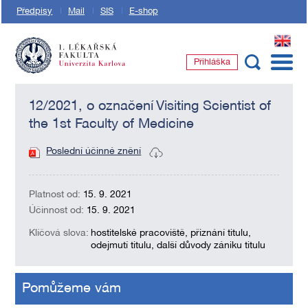
Předpisy
Mail
SIS
E-shop
EN
Přihláška
1. lékařská fakulta Univerzity Karlovy
12/2021, o označení Visiting Scientist of
the 1st Faculty of Medicine
Poslední účinné znění
Platnost od:
15. 9. 2021
Účinnost od:
15. 9. 2021
Klíčová slova:
hostitelské pracoviště, přiznání titulu,
odejmutí titulu, další důvody zániku titulu
Pomůžeme vám