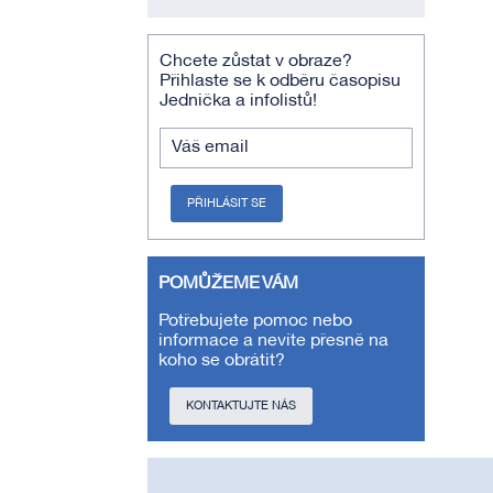
Chcete zůstat v obraze?
Přihlaste se k odběru časopisu
Jednička a infolistů!
Váš email
PŘIHLÁSIT SE
POMŮŽEME VÁM
Potřebujete pomoc nebo
informace a nevíte přesně na
koho se obrátit?
KONTAKTUJTE NÁS