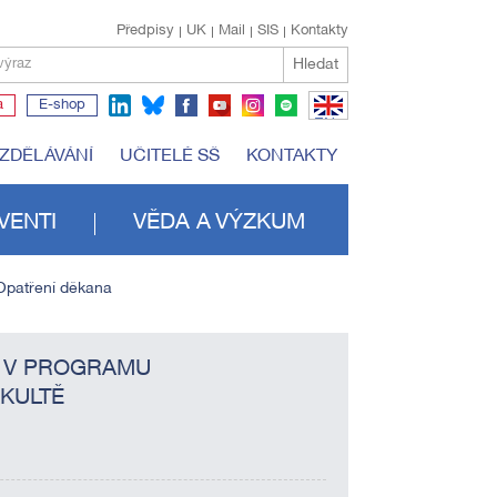
Předpisy
UK
Mail
SIS
Kontakty
Hledat
výraz
a
E-shop
EN
VZDĚLÁVÁNÍ
UČITELÉ SŠ
KONTAKTY
VENTI
VĚDA A VÝZKUM
Opatření děkana
I V PROGRAMU
AKULTĚ