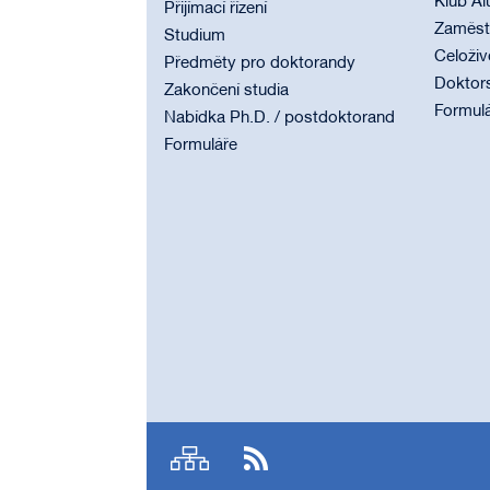
Klub Al
Přijímací řízení
Zaměstn
Studium
Celoživ
Předměty pro doktorandy
Doktor
Zakončení studia
Formul
Nabídka Ph.D. / postdoktorand
Formuláře