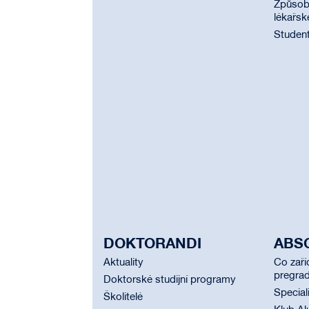
Způsobi
lékařsk
Student
DOKTORANDI
ABS
Aktuality
Co zaří
pregrad
Doktorské studijní programy
Special
Školitelé