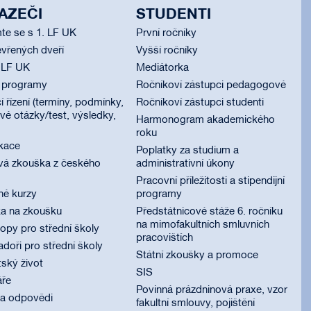
AZEČI
STUDENTI
te se s 1. LF UK
První ročníky
vřených dveří
Vyšší ročníky
 LF UK
Mediátorka
í programy
Ročníkoví zástupci pedagogové
í řízení (termíny, podmínky,
Ročníkoví zástupci studenti
é otázky/test, výsledky,
Harmonogram akademického
roku
ikace
Poplatky za studium a
vá zkouška z českého
administrativní úkony
Pracovní příležitosti a stipendijní
né kurzy
programy
ka na zkoušku
Předstátnicové stáže 6. ročníku
na mimofakultních smluvních
py pro střední školy
pracovištích
oři pro střední školy
Státní zkoušky a promoce
ský život
SIS
áře
Povinná prázdninová praxe, vzor
 a odpovědi
fakultní smlouvy, pojištění