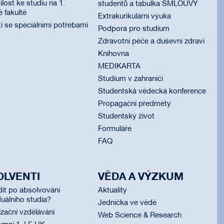
lost ke studiu na 1.
studentů a tabulka SMLOUVY
é fakultě
Extrakurikulární výuka
i se speciálními potřebami
Podpora pro studium
Zdravotní péče a duševní zdraví
Knihovna
MEDIKARTA
Studium v zahraničí
Studentská vědecká konference
Propagační předměty
Studentský život
Formuláře
FAQ
OLVENTI
VĚDA A VÝZKUM
dit po absolvování
Aktuality
uálního studia?
Jednička ve vědě
izační vzdělávání
Web Science & Research