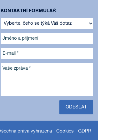
KONTAKTNÍ FORMULÁŘ
Jméno a příjmení
E-mail *
Vaše zpráva *
ODESLAT
Všechna práva vyhrazena -
Cookies
-
GDPR