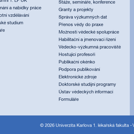
umni 1. LF UK
Stáže, semináře, konference
ání a nabídky práce
Granty a projekty
otní vzdělávání
Správa výzkumných dat
ské studium
Přenos vědy do praxe
áře
Možnosti vědecké spolupráce
Habilitační a jmenovací řízení
Vědecko-výzkumná pracoviště
Hostující profesoři
Publikační okénko
Podpora publikování
Elektronické zdroje
Doktorské studijní programy
Ústav vědeckých informací
Formuláře
© 2026
Univerzita Karlova 1. lékařská fakulta
- 