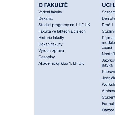
O FAKULTĚ
UCH
Vedení fakulty
Seznam
Děkanát
Den ote
Studijní programy na 1. LF UK
Proč 1.
Fakulta ve faktech a číslech
Studijn
Historie fakulty
Přijímac
modelov
Děkani fakulty
zápis)
Výroční zpráva
Nostrif
Časopisy
Jazyko
Akademický klub 1. LF UK
jazyka
Příprav
Jednič
Worksho
Ambasad
Student
Formul
Otázky