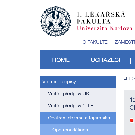
O FAKULTĚ
ZAMĚST
HOME
UCHAZEČI
LF1
Vnitřní předpisy
Vnitřní předpisy UK
1
Vnitřní předpisy 1. LF
C
Opatření děkana a tajemníka
Opatření děkana