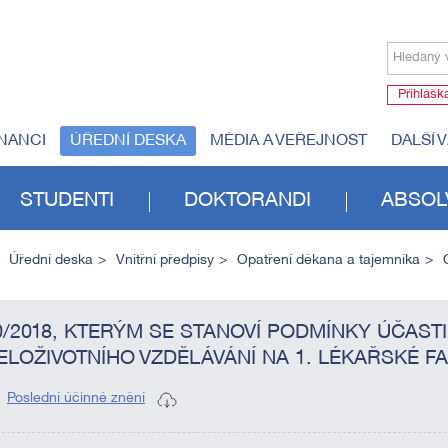
Hledaný 
Přihlášk
NANCI
ÚŘEDNÍ DESKA
MÉDIA A VEŘEJNOST
DALŠÍ 
STUDENTI
DOKTORANDI
ABSOL
Úřední deska
Vnitřní předpisy
Opatření děkana a tajemníka
0/2018, KTERÝM SE STANOVÍ PODMÍNKY ÚČAST
ELOŽIVOTNÍHO VZDĚLÁVÁNÍ NA 1. LÉKAŘSKÉ F
Poslední účinné znění