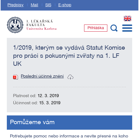
Předpisy
Mail
SIS
E-shop
EN
Přihláška
1. lékařská fakulta Univerzity Karlovy
1/2019, kterým se vydává Statut Komise
pro práci s pokusnými zvířaty na 1. LF
UK
Poslední účinné znění
Platnost od:
12. 3. 2019
Účinnost od:
15. 3. 2019
Pomůžeme vám
Potřebujete pomoc nebo informace a nevíte přesně na koho