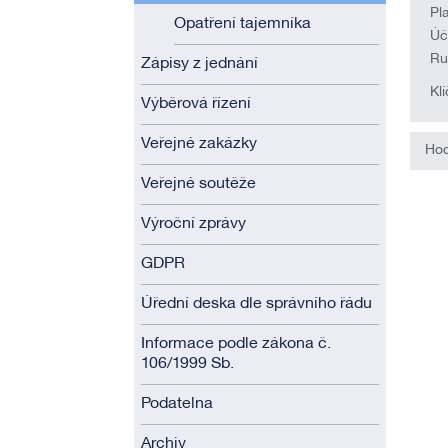
Pl
Opatření tajemníka
Úč
Ru
Zápisy z jednání
Kl
Výběrová řízení
Veřejné zakázky
Hod
Veřejné soutěže
Výroční zprávy
GDPR
Úřední deska dle správního řádu
Informace podle zákona č.
106/1999 Sb.
Podatelna
Archiv