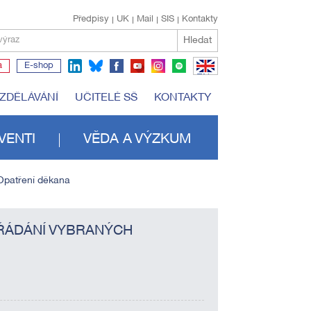
Předpisy
UK
Mail
SIS
Kontakty
Hledat
výraz
a
E-shop
EN
VZDĚLÁVÁNÍ
UČITELÉ SŠ
KONTAKTY
VENTI
VĚDA A VÝZKUM
Opatření děkana
OŘÁDÁNÍ VYBRANÝCH