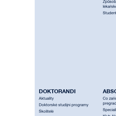
Způsobi
lékařsk
Student
DOKTORANDI
ABS
Aktuality
Co zaří
pregrad
Doktorské studijní programy
Special
Školitelé