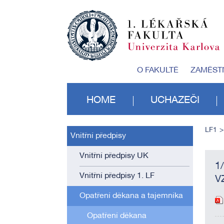
O FAKULTĚ
ZAMĚST
HOME
UCHAZEČI
LF1
Vnitřní předpisy
Vnitřní předpisy UK
1
Vnitřní předpisy 1. LF
V
Opatření děkana a tajemníka
Opatření děkana