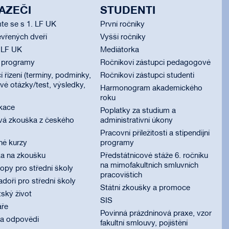
AZEČI
STUDENTI
te se s 1. LF UK
První ročníky
vřených dveří
Vyšší ročníky
 LF UK
Mediátorka
í programy
Ročníkoví zástupci pedagogové
í řízení (termíny, podmínky,
Ročníkoví zástupci studenti
é otázky/test, výsledky,
Harmonogram akademického
roku
ikace
Poplatky za studium a
vá zkouška z českého
administrativní úkony
Pracovní příležitosti a stipendijní
né kurzy
programy
ka na zkoušku
Předstátnicové stáže 6. ročníku
na mimofakultních smluvních
py pro střední školy
pracovištích
oři pro střední školy
Státní zkoušky a promoce
ský život
SIS
áře
Povinná prázdninová praxe, vzor
 a odpovědi
fakultní smlouvy, pojištění