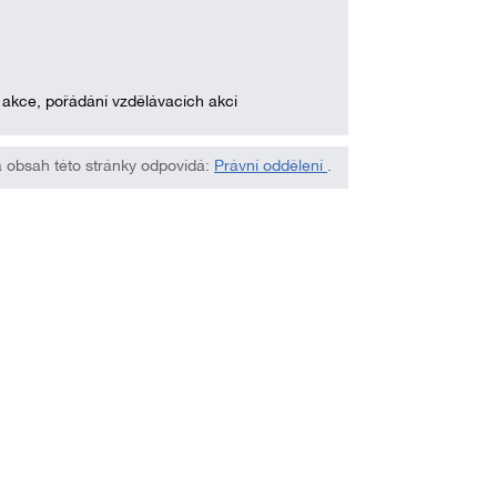
í akce, pořádání vzdělávacích akcí
 obsah této stránky odpovídá:
Právní oddělení
.