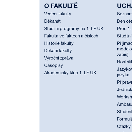
O FAKULTĚ
UCH
Vedení fakulty
Seznam
Děkanát
Den ote
Studijní programy na 1. LF UK
Proč 1.
Fakulta ve faktech a číslech
Studijn
Historie fakulty
Přijímac
modelov
Děkani fakulty
zápis)
Výroční zpráva
Nostrif
Časopisy
Jazyko
Akademický klub 1. LF UK
jazyka
Příprav
Jednič
Worksho
Ambasad
Student
Formul
Otázky