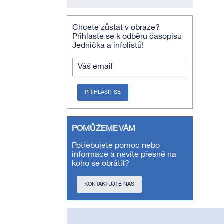
Chcete zůstat v obraze?
Přihlaste se k odběru časopisu
Jednička a infolistů!
Váš email
PŘIHLÁSIT SE
POMŮŽEME VÁM
Potřebujete pomoc nebo
informace a nevíte přesně na
koho se obrátit?
KONTAKTUJTE NÁS