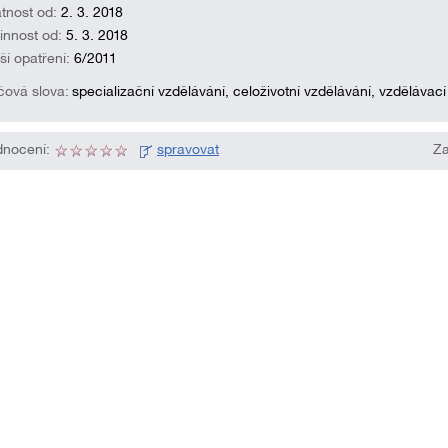
atnost od:
2. 3. 2018
innost od:
5. 3. 2018
ší opatření:
6/2011
íčová slova:
specializační vzdělávání, celoživotní vzdělávání, vzdělávac
nocení:
spravovat
Za