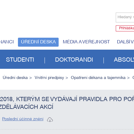
Hledaný 
Přihlášk
NANCI
ÚŘEDNÍ DESKA
MÉDIA A VEŘEJNOST
DALŠÍ 
STUDENTI
DOKTORANDI
ABSOL
Úřední deska
Vnitřní předpisy
Opatření děkana a tajemníka
/2018, KTERÝM SE VYDÁVAJÍ PRAVIDLA PRO P
ZDĚLÁVACÍCH AKCÍ
Poslední účinné znění