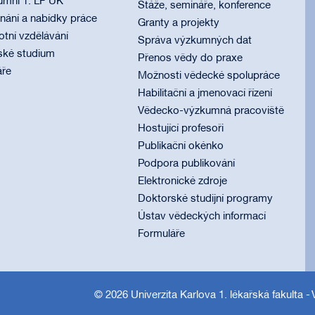
umni 1. LF UK
Stáže, semináře, konference
ání a nabídky práce
Granty a projekty
otní vzdělávání
Správa výzkumných dat
ské studium
Přenos vědy do praxe
áře
Možnosti vědecké spolupráce
Habilitační a jmenovací řízení
Vědecko-výzkumná pracoviště
Hostující profesoři
Publikační okénko
Podpora publikování
Elektronické zdroje
Doktorské studijní programy
Ústav vědeckých informací
Formuláře
© 2026
Univerzita Karlova 1. lékařská fakulta
- 