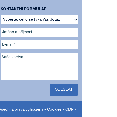
KONTAKTNÍ FORMULÁŘ
Jméno a příjmení
E-mail *
Vaše zpráva *
ODESLAT
Všechna práva vyhrazena -
Cookies
-
GDPR