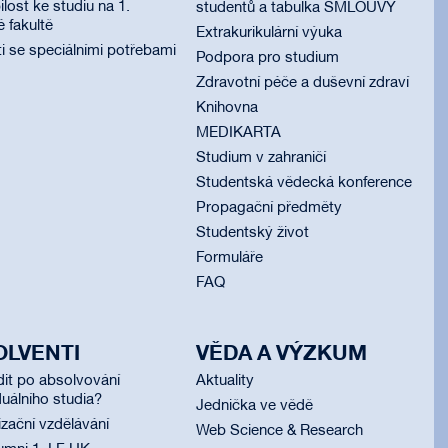
lost ke studiu na 1.
studentů a tabulka SMLOUVY
é fakultě
Extrakurikulární výuka
i se speciálními potřebami
Podpora pro studium
Zdravotní péče a duševní zdraví
Knihovna
MEDIKARTA
Studium v zahraničí
Studentská vědecká konference
Propagační předměty
Studentský život
Formuláře
FAQ
OLVENTI
VĚDA A VÝZKUM
dit po absolvování
Aktuality
uálního studia?
Jednička ve vědě
izační vzdělávání
Web Science & Research