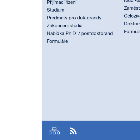
Klub Al
Přijímací řízení
Zaměstn
Studium
Celoživ
Předměty pro doktorandy
Doktor
Zakončení studia
Formul
Nabídka Ph.D. / postdoktorand
Formuláře