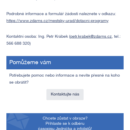
Podrobné informace a formulář žádosti naleznete v odkazu:
https://www.zdarns.cz/mestsky-urad/dotacni-programy
Kontaktní osoba: Ing. Petr Krábek (
petr.krabek@zdarns.cz
, tel.:
566 688 320)
Pomůžeme vám
Potřebujete pomoc nebo informace a nevíte přesně na koho
se obrátit?
Kontaktujte nás
Chcete zůstat v obraze?
Přihlaste se k odběru
časopisu Jednička a infolistů!