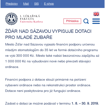
Předpisy
Mail
SIS
E-shop
EN
Přihláška
1. lékařská fakulta Univerzity Karlovy
ŽĎÁR NAD SÁZAVOU VYPISUJE DOTACI
PRO MLADÉ ZUBAŘE
Město Žďár nad Sázavou vypsalo finanční podporu určenou
mladým stomatologům do 35 let ve formě dotačního programu
ve výši 300 000 Kč. Město také nabízí bezúročnou zápůjčku až
1 000 000 Kč na vybudování nové nebo převzetí stávající
ordinace.
Finanční podpora z dotace slouží primárně na pořízení
vybavení ordinace nebo na rekonstrukci prostor ordinace.
Dotace není poskytována pro již fungující ordinace.
Žádost o dotaci je možné podávat v termínu
1. 8. – 30. 9. 2019.