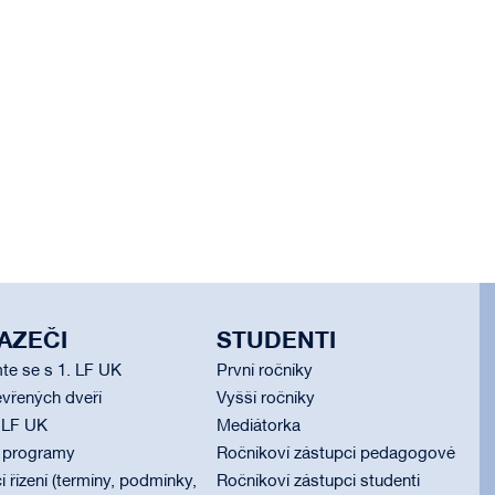
AZEČI
STUDENTI
te se s 1. LF UK
První ročníky
vřených dveří
Vyšší ročníky
 LF UK
Mediátorka
í programy
Ročníkoví zástupci pedagogové
í řízení (termíny, podmínky,
Ročníkoví zástupci studenti