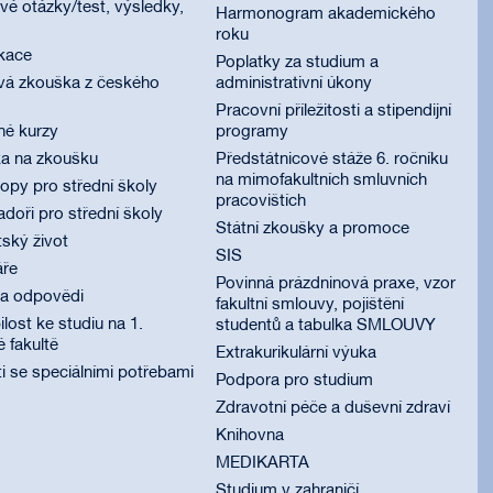
é otázky/test, výsledky,
Harmonogram akademického
roku
ikace
Poplatky za studium a
vá zkouška z českého
administrativní úkony
Pracovní příležitosti a stipendijní
né kurzy
programy
ka na zkoušku
Předstátnicové stáže 6. ročníku
na mimofakultních smluvních
py pro střední školy
pracovištích
oři pro střední školy
Státní zkoušky a promoce
ský život
SIS
áře
Povinná prázdninová praxe, vzor
 a odpovědi
fakultní smlouvy, pojištění
lost ke studiu na 1.
studentů a tabulka SMLOUVY
é fakultě
Extrakurikulární výuka
i se speciálními potřebami
Podpora pro studium
Zdravotní péče a duševní zdraví
Knihovna
MEDIKARTA
Studium v zahraničí