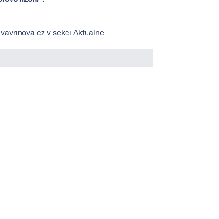
rové řízení“
.
vavrinova.cz
v sekci Aktuálně.