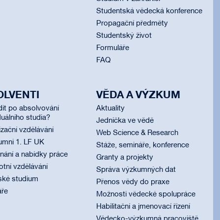
Studentská vědecká konference
Propagační předměty
Studentský život
Formuláře
FAQ
OLVENTI
VĚDA A VÝZKUM
dit po absolvování
Aktuality
uálního studia?
Jednička ve vědě
izační vzdělávání
Web Science & Research
umni 1. LF UK
Stáže, semináře, konference
ání a nabídky práce
Granty a projekty
otní vzdělávání
Správa výzkumných dat
ské studium
Přenos vědy do praxe
áře
Možnosti vědecké spolupráce
Habilitační a jmenovací řízení
Vědecko-výzkumná pracoviště