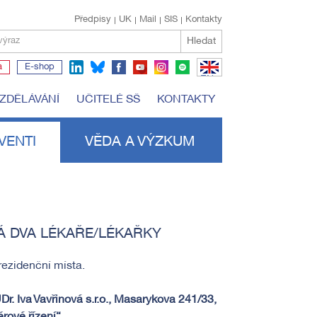
Předpisy
UK
Mail
SIS
Kontakty
Hledat
výraz
a
E-shop
EN
VZDĚLÁVÁNÍ
UČITELÉ SŠ
KONTAKTY
VENTI
VĚDA A VÝZKUM
Á DVA LÉKAŘE/LÉKAŘKY
 rezidenční místa.
r. Iva Vavřinová s.r.o., Masarykova 241/33,