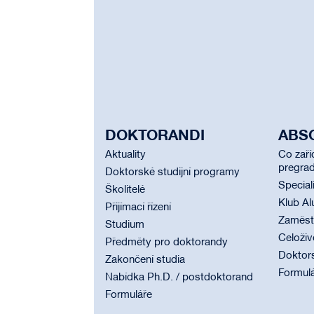
DOKTORANDI
ABS
Aktuality
Co zaří
pregrad
Doktorské studijní programy
Special
Školitelé
Klub Al
Přijímací řízení
Zaměstn
Studium
Celoživ
Předměty pro doktorandy
Doktor
Zakončení studia
Formul
Nabídka Ph.D. / postdoktorand
Formuláře