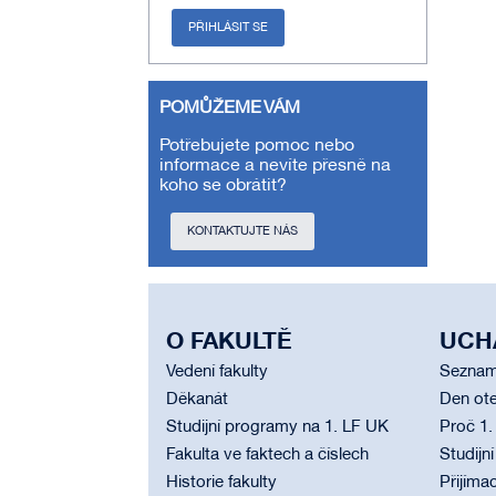
PŘIHLÁSIT SE
POMŮŽEME VÁM
Potřebujete pomoc nebo
informace a nevíte přesně na
koho se obrátit?
KONTAKTUJTE NÁS
O FAKULTĚ
UCH
Vedení fakulty
Seznam
Děkanát
Den ote
Studijní programy na 1. LF UK
Proč 1.
Fakulta ve faktech a číslech
Studijn
Historie fakulty
Přijímac