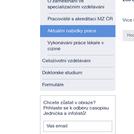
286 
O zaměstnání ve
specializačním vzdělávání
Pracoviště s akreditací MZ ČR
Více 
Aktuální nabídky práce
Hod
Vykonávání práce lékaře v
cizině
Celoživotní vzdělávání
Doktorské studium
Formuláře
Chcete zůstat v obraze?
Přihlaste se k odběru časopisu
Jednička a infolistů!
Váš email