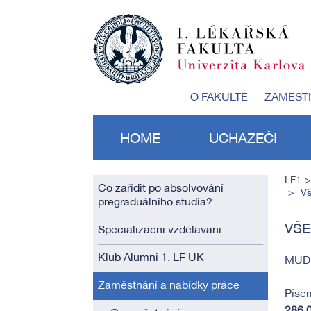
O FAKULTĚ
ZAMĚST
HOME
UCHAZEČI
LF1
Co zařídit po absolvování
Vš
pregraduálního studia?
VŠE
Specializační vzdělávání
Klub Alumni 1. LF UK
MUDr.
Zaměstnání a nabídky práce
Písem