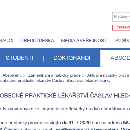
Hledaný 
Přihlášk
NANCI
ÚŘEDNÍ DESKA
MÉDIA A VEŘEJNOST
DALŠÍ 
STUDENTI
DOKTORANDI
ABSOL
Absolventi
Zaměstnání a nabídky práce
Aktuální nabídky práce
eobecné praktické lékařství Čáslav hledá dva lékaře/lékařky
OBECNÉ PRAKTICKÉ LÉKAŘSTVÍ ČÁSLAV HLED
 Iva Vavřinová s.r.o. přijme lékaře/lékařky na dvě akreditovaná
né přihlášky prosím zasílejte
do 31. 7. 2020
buď na adresu
MUD