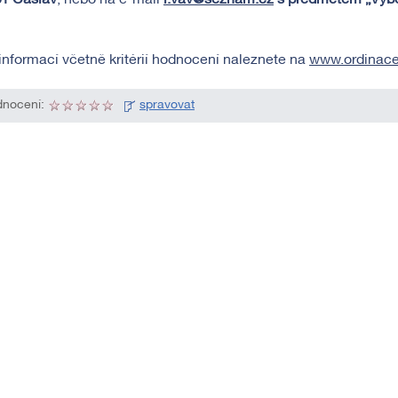
01 Čáslav
, nebo na e-mail
i.vav@seznam.cz
s předmětem „Výbě
informací včetně kritérií hodnocení naleznete na
www.ordinace
nocení:
spravovat