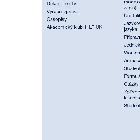
modelov
Děkani fakulty
zápis)
Výroční zpráva
Nostrif
Časopisy
Jazyko
Akademický klub 1. LF UK
jazyka
Příprav
Jednič
Worksho
Ambasad
Student
Formul
Otázky
Způsobi
lékařsk
Student