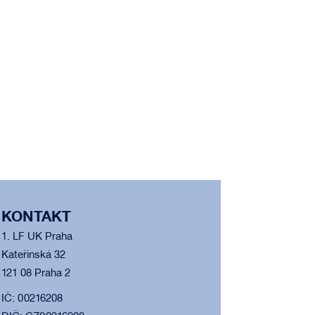
KONTAKT
1. LF UK Praha
Kateřinská 32
121 08 Praha 2
IČ: 00216208