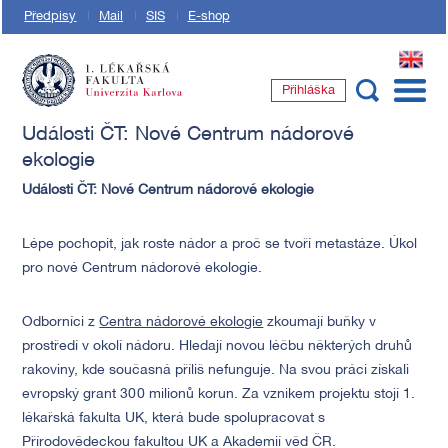
Předpisy
Mail
SIS
E-shop
EN
Přihláška
1. lékařská fakulta Univerzity Karlovy
Události ČT: Nové Centrum nádorové
ekologie
Události ČT: Nové Centrum nádorové ekologie
Lépe pochopit, jak roste nádor a proč se tvoří metastáze. Úkol
pro nové Centrum nádorové ekologie.
Odborníci z
Centra nádorové ekologie
zkoumají buňky v
prostředí v okolí nádoru. Hledají novou léčbu některých druhů
rakoviny, kde současná příliš nefunguje. Na svou práci získali
evropský grant 300 milionů korun. Za vznikem projektu stojí 1.
lékařská fakulta UK, která bude spolupracovat s
Přírodovědeckou fakultou UK a Akademií věd ČR.