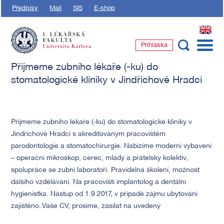
Předpisy
Mail
SIS
E-shop
EN
Přihláška
1. lékařská fakulta Univerzity Karlovy
Přijmeme zubního lékaře (-ku) do
stomatologické kliniky v Jindřichově Hradci
Přijmeme zubního lékaře (-ku) do stomatologické kliniky v
Jindřichově Hradci s akreditovaným pracovištěm
parodontologie a stomatochirurgie. Nabízíme moderní vybavení
– operační mikroskop, cerec, mladý a přátelský kolektiv,
spolupráce se zubní laboratoří. Pravidelná školení, možnost
dalšího vzdělávání. Na pracovišti implantolog a dentální
hygienistka. Nástup od 1.9.2017, v případě zájmu ubytování
zajištěno. Vaše CV, prosíme, zasílat na uvedený