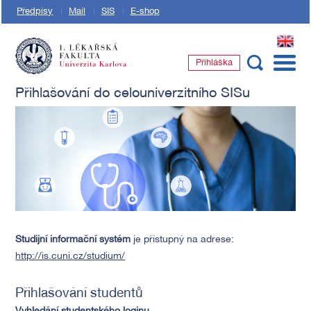
Předpisy
Mail
SIS
E-shop
EN
Přihláška
1. lékařská fakulta Univerzity Karlovy
Přihlašování do celouniverzitního SISu
Studijní informační systém
je přístupný na adrese:
http://is.cuni.cz/studium/
Přihlašování studentů