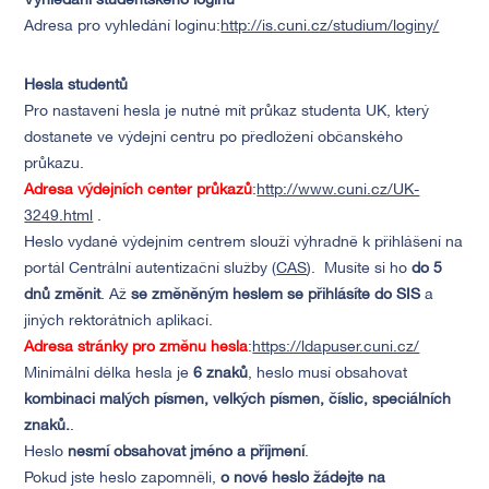
Vyhledání studentského loginu
Adresa pro vyhledání loginu:
http://is.cuni.cz/studium/loginy/
Hesla studentů
Pro nastavení hesla je nutné mít průkaz studenta UK, který
dostanete ve výdejní centru po předložení občanského
průkazu.
Adresa výdejních center průkazů
:
http://www.cuni.cz/UK-
3249.html
.
Heslo vydané výdejním centrem slouží výhradně k přihlášení na
portál Centrální autentizační služby (
CAS
). Musíte si ho
do 5
dnů změnit
. Až
se změněným heslem se přihlásíte do SIS
a
jiných rektorátních aplikací.
Adresa stránky pro změnu hesla
:
https://ldapuser.cuni.cz/
Minimální délka hesla je
6 znaků
, heslo musí obsahovat
kombinaci malých písmen, velkých písmen, číslic, speciálních
znaků.
.
Heslo
nesmí obsahovat jméno a příjmení
.
Pokud jste heslo zapomněli,
o nové heslo žádejte na