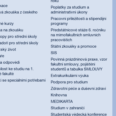
roku
ikace
Poplatky za studium a
vá zkouška z českého
administrativní úkony
Pracovní příležitosti a stipendijní
né kurzy
programy
ka na zkoušku
Předstátnicové stáže 6. ročníku
na mimofakultních smluvních
py pro střední školy
pracovištích
oři pro střední školy
Státní zkoušky a promoce
ský život
SIS
áře
Povinná prázdninová praxe, vzor
 a odpovědi
fakultní smlouvy, pojištění
lost ke studiu na 1.
studentů a tabulka SMLOUVY
é fakultě
Extrakurikulární výuka
i se speciálními potřebami
Podpora pro studium
Zdravotní péče a duševní zdraví
Knihovna
MEDIKARTA
Studium v zahraničí
Studentská vědecká konference