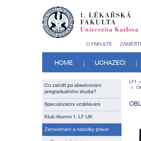
O FAKULTĚ
ZAMĚST
HOME
UCHAZEČI
LF1
Co zařídit po absolvování
Ob
pregraduálního studia?
OBL
Specializační vzdělávání
Klub Alumni 1. LF UK
Zaměstnání a nabídky práce