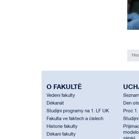
Hod
O FAKULTĚ
UCH
Vedení fakulty
Seznam
Děkanát
Den ote
Studijní programy na 1. LF UK
Proč 1.
Fakulta ve faktech a číslech
Studijn
Historie fakulty
Přijímac
modelov
Děkani fakulty
zápis)