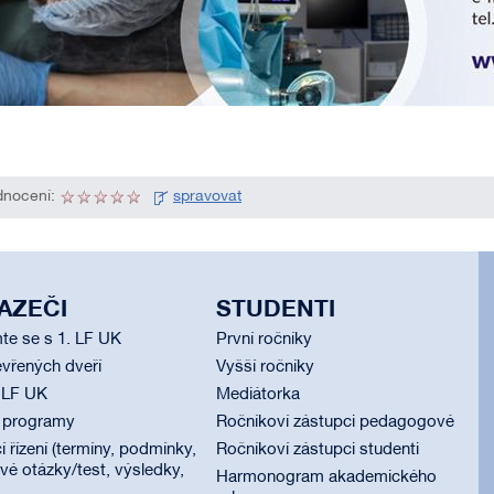
nocení:
spravovat
AZEČI
STUDENTI
te se s 1. LF UK
První ročníky
vřených dveří
Vyšší ročníky
 LF UK
Mediátorka
í programy
Ročníkoví zástupci pedagogové
í řízení (termíny, podmínky,
Ročníkoví zástupci studenti
é otázky/test, výsledky,
Harmonogram akademického