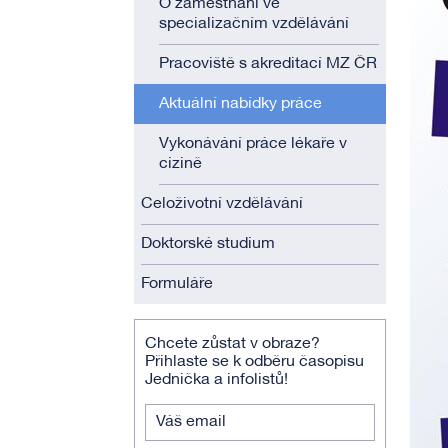
O zaměstnání ve
specializačním vzdělávání
Pracoviště s akreditací MZ ČR
Aktuální nabídky práce
Vykonávání práce lékaře v
cizině
Celoživotní vzdělávání
Doktorské studium
Formuláře
Chcete zůstat v obraze?
Přihlaste se k odběru časopisu
Jednička a infolistů!
Váš email