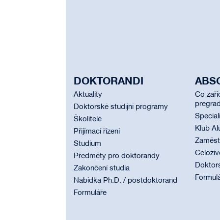
DOKTORANDI
ABS
Aktuality
Co zaří
pregrad
Doktorské studijní programy
Special
Školitelé
Klub Al
Přijímací řízení
Zaměstn
Studium
Celoživ
Předměty pro doktorandy
Doktor
Zakončení studia
Formul
Nabídka Ph.D. / postdoktorand
Formuláře