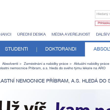
Hledaný 
Přihlášk
NANCI
ÚŘEDNÍ DESKA
MÉDIA A VEŘEJNOST
DALŠÍ 
STUDENTI
DOKTORANDI
ABSOL
Absolventi
Zaměstnání a nabídky práce
Aktuální nabídky práce
lastní nemocnice Příbram, a.s. hledá do svého týmu lékaře na ARO
ASTNÍ NEMOCNICE PŘÍBRAM, A.S. HLEDÁ DO