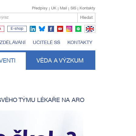
Předpisy
UK
Mail
SIS
Kontakty
Hledat
výraz
a
E-shop
EN
VZDĚLÁVÁNÍ
UČITELÉ SŠ
KONTAKTY
VENTI
VĚDA A VÝZKUM
 SVÉHO TÝMU LÉKAŘE NA ARO