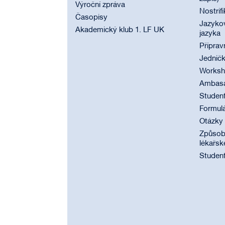
Výroční zpráva
Nostrif
Časopisy
Jazyko
Akademický klub 1. LF UK
jazyka
Příprav
Jednič
Worksho
Ambasad
Student
Formul
Otázky
Způsobi
lékařsk
Student