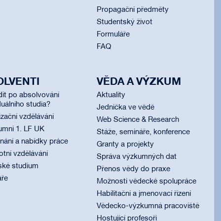
Propagační předměty
Studentský život
Formuláře
FAQ
OLVENTI
VĚDA A VÝZKUM
dit po absolvování
Aktuality
uálního studia?
Jednička ve vědě
izační vzdělávání
Web Science & Research
umni 1. LF UK
Stáže, semináře, konference
ání a nabídky práce
Granty a projekty
otní vzdělávání
Správa výzkumných dat
ské studium
Přenos vědy do praxe
áře
Možnosti vědecké spolupráce
Habilitační a jmenovací řízení
Vědecko-výzkumná pracoviště
Hostující profesoři