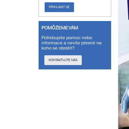
PŘIHLÁSIT SE
POMŮŽEME VÁM
Potřebujete pomoc nebo
informace a nevíte přesně na
koho se obrátit?
KONTAKTUJTE NÁS