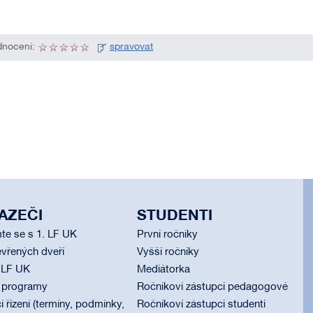
nocení:
spravovat
AZEČI
STUDENTI
te se s 1. LF UK
První ročníky
vřených dveří
Vyšší ročníky
 LF UK
Mediátorka
í programy
Ročníkoví zástupci pedagogové
í řízení (termíny, podmínky,
Ročníkoví zástupci studenti