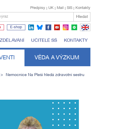
Předpisy
UK
Mail
SIS
Kontakty
Hledat
výraz
a
E-shop
EN
VZDĚLÁVÁNÍ
UČITELÉ SŠ
KONTAKTY
VENTI
VĚDA A VÝZKUM
Nemocnice Na Pleši hledá zdravotní sestru