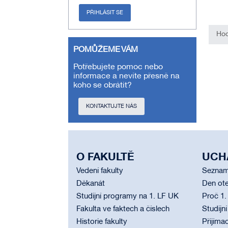
PŘIHLÁSIT SE
Hod
POMŮŽEME VÁM
Potřebujete pomoc nebo
informace a nevíte přesně na
koho se obrátit?
KONTAKTUJTE NÁS
O FAKULTĚ
UCH
Vedení fakulty
Seznam
Děkanát
Den ote
Studijní programy na 1. LF UK
Proč 1.
Fakulta ve faktech a číslech
Studijn
Historie fakulty
Přijímac