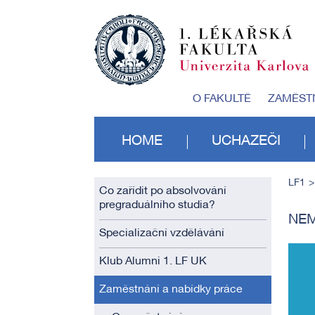
O FAKULTĚ
ZAMĚST
HOME
UCHAZEČI
LF1
Co zařídit po absolvování
pregraduálního studia?
NEM
Specializační vzdělávání
Klub Alumni 1. LF UK
Zaměstnání a nabídky práce