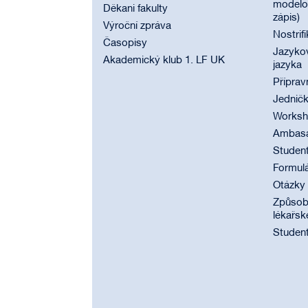
modelov
Děkani fakulty
zápis)
Výroční zpráva
Nostrif
Časopisy
Jazyko
Akademický klub 1. LF UK
jazyka
Příprav
Jednič
Worksho
Ambasad
Student
Formul
Otázky
Způsobi
lékařsk
Student