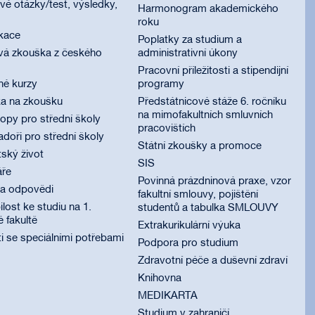
é otázky/test, výsledky,
Harmonogram akademického
roku
ikace
Poplatky za studium a
vá zkouška z českého
administrativní úkony
Pracovní příležitosti a stipendijní
né kurzy
programy
ka na zkoušku
Předstátnicové stáže 6. ročníku
na mimofakultních smluvních
py pro střední školy
pracovištích
oři pro střední školy
Státní zkoušky a promoce
ský život
SIS
áře
Povinná prázdninová praxe, vzor
 a odpovědi
fakultní smlouvy, pojištění
lost ke studiu na 1.
studentů a tabulka SMLOUVY
é fakultě
Extrakurikulární výuka
i se speciálními potřebami
Podpora pro studium
Zdravotní péče a duševní zdraví
Knihovna
MEDIKARTA
Studium v zahraničí