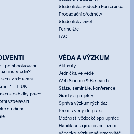
Studentská vědecká konference
Propagační předměty
Studentský život
Formuláře
FAQ
OLVENTI
VĚDA A VÝZKUM
dit po absolvování
Aktuality
uálního studia?
Jednička ve vědě
izační vzdělávání
Web Science & Research
umni 1. LF UK
Stáže, semináře, konference
ání a nabídky práce
Granty a projekty
otní vzdělávání
Správa výzkumných dat
ské studium
Přenos vědy do praxe
áře
Možnosti vědecké spolupráce
Habilitační a jmenovací řízení
Vědecko-výzkumná pracoviště