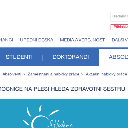
Hledaný 
Přihlášk
NANCI
ÚŘEDNÍ DESKA
MÉDIA A VEŘEJNOST
DALŠÍ 
STUDENTI
DOKTORANDI
ABSOL
Absolventi
Zaměstnání a nabídky práce
Aktuální nabídky práce
OCNICE NA PLEŠI HLEDÁ ZDRAVOTNÍ SESTRU