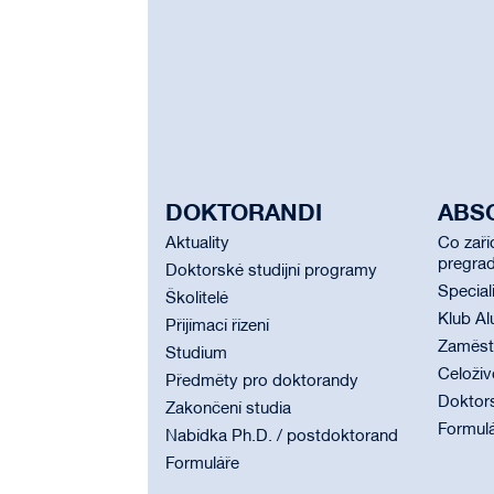
DOKTORANDI
ABS
Aktuality
Co zaří
pregrad
Doktorské studijní programy
Special
Školitelé
Klub Al
Přijímací řízení
Zaměstn
Studium
Celoživ
Předměty pro doktorandy
Doktor
Zakončení studia
Formul
Nabídka Ph.D. / postdoktorand
Formuláře