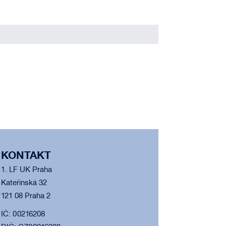
KONTAKT
1. LF UK Praha
Kateřinská 32
121 08 Praha 2
IČ: 00216208