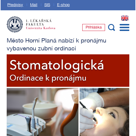
Předpisy
Mail
SIS
E-shop
EN
Přihláška
1. lékařská fakulta Univerzity Karlovy
Město Horní Planá nabízí k pronájmu
vybavenou zubní ordinaci