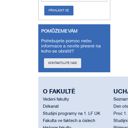
PŘIHLÁSIT SE
POMŮŽEME VÁM
Potřebujete pomoc nebo
informace a nevíte přesně na
koho se obrátit?
KONTAKTUJTE NÁS
O FAKULTĚ
UCH
Vedení fakulty
Seznam
Děkanát
Den ote
Studijní programy na 1. LF UK
Proč 1.
Fakulta ve faktech a číslech
Studijn