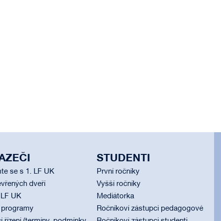
AZEČI
STUDENTI
te se s 1. LF UK
První ročníky
vřených dveří
Vyšší ročníky
 LF UK
Mediátorka
í programy
Ročníkoví zástupci pedagogové