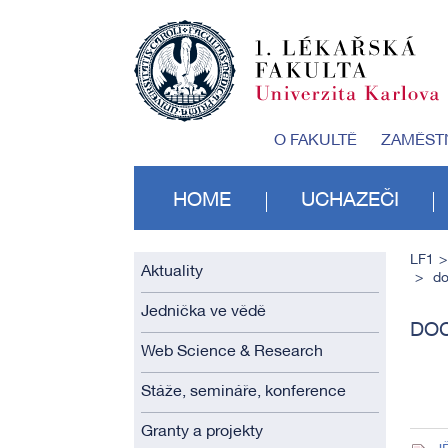
O FAKULTĚ
ZAMĚST
HOME
UCHAZEČI
LF1
Aktuality
do
Jednička ve vědě
DOC
Web Science & Research
Stáže, semináře, konference
Granty a projekty