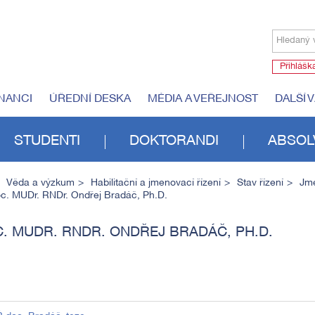
Hledaný 
Přihlášk
NANCI
ÚŘEDNÍ DESKA
MÉDIA A VEŘEJNOST
DALŠÍ 
STUDENTI
DOKTORANDI
ABSOL
Věda a výzkum
Habilitační a jmenovací řízení
Stav řízení
Jme
c. MUDr. RNDr. Ondřej Bradáč, Ph.D.
. MUDR. RNDR. ONDŘEJ BRADÁČ, PH.D.