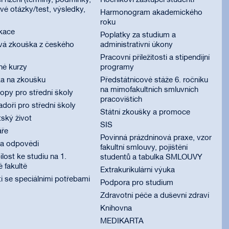
í řízení (termíny, podmínky,
Ročníkoví zástupci studenti
é otázky/test, výsledky,
Harmonogram akademického
roku
ikace
Poplatky za studium a
vá zkouška z českého
administrativní úkony
Pracovní příležitosti a stipendijní
né kurzy
programy
ka na zkoušku
Předstátnicové stáže 6. ročníku
na mimofakultních smluvních
py pro střední školy
pracovištích
oři pro střední školy
Státní zkoušky a promoce
ský život
SIS
áře
Povinná prázdninová praxe, vzor
 a odpovědi
fakultní smlouvy, pojištění
lost ke studiu na 1.
studentů a tabulka SMLOUVY
é fakultě
Extrakurikulární výuka
i se speciálními potřebami
Podpora pro studium
Zdravotní péče a duševní zdraví
Knihovna
MEDIKARTA