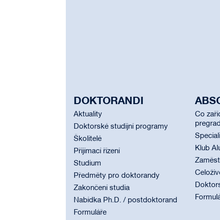
DOKTORANDI
ABS
Aktuality
Co zaří
pregrad
Doktorské studijní programy
Special
Školitelé
Klub Al
Přijímací řízení
Zaměstn
Studium
Celoživ
Předměty pro doktorandy
Doktor
Zakončení studia
Formul
Nabídka Ph.D. / postdoktorand
Formuláře