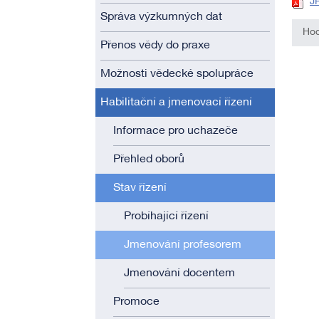
J
Správa výzkumných dat
Hod
Přenos vědy do praxe
Možnosti vědecké spolupráce
Habilitační a jmenovací řízení
Informace pro uchazeče
Přehled oborů
Stav řízení
Probíhající řízení
Jmenování profesorem
Jmenování docentem
Promoce