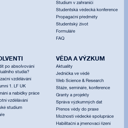
Studium v zahraničí
Studentská vědecká konference
Propagační předměty
Studentský život
Formuláře
FAQ
OLVENTI
VĚDA A VÝZKUM
dit po absolvování
Aktuality
uálního studia?
Jednička ve vědě
izační vzdělávání
Web Science & Research
umni 1. LF UK
Stáže, semináře, konference
ání a nabídky práce
Granty a projekty
otní vzdělávání
Správa výzkumných dat
ské studium
Přenos vědy do praxe
áře
Možnosti vědecké spolupráce
Habilitační a jmenovací řízení