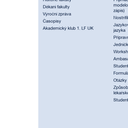
Historie fakulty
Přijímac
modelov
Děkani fakulty
zápis)
Výroční zpráva
Nostrif
Časopisy
Jazyko
Akademický klub 1. LF UK
jazyka
Příprav
Jednič
Worksho
Ambasad
Student
Formul
Otázky
Způsobi
lékařsk
Student