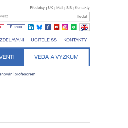
Předpisy
UK
Mail
SIS
Kontakty
Hledat
výraz
a
E-shop
EN
VZDĚLÁVÁNÍ
UČITELÉ SŠ
KONTAKTY
VENTI
VĚDA A VÝZKUM
nování profesorem