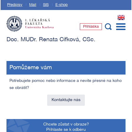
Předpisy
Mail
SIS
E-shop
EN
Přihláška
1. lékařská fakulta Univerzity Karlovy
Doc. MUDr. Renata Cífková, CSc.
Pomůžeme vám
Potřebujete pomoc nebo informace a nevíte přesně na koho
se obrátit?
Kontaktujte nás
Chcete zůstat v obraze?
Přihlaste se k odběru