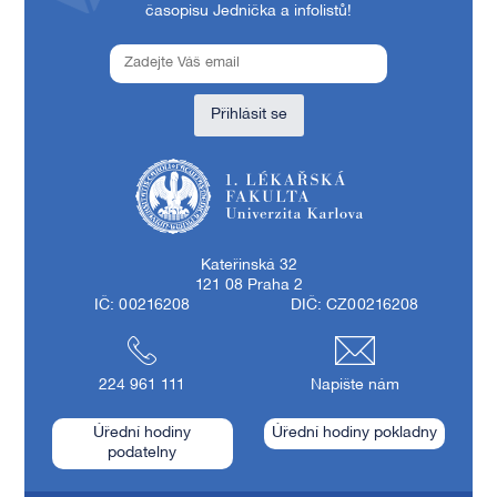
časopisu Jednička a infolistů!
Přihlásit se
1. lékařská fakulta Univerzity Karlovy
Kateřinská 32
121 08 Praha 2
IČ: 00216208
DIČ: CZ00216208
224 961 111
Napište nám
Úřední hodiny
Úřední hodiny pokladny
podatelny