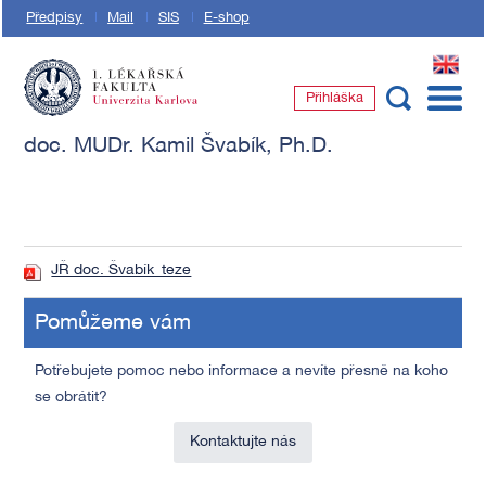
Předpisy
Mail
SIS
E-shop
EN
Přihláška
1. lékařská fakulta Univerzity Karlovy
doc. MUDr. Kamil Švabík, Ph.D.
JŘ doc. Švabík_teze
Pomůžeme vám
Potřebujete pomoc nebo informace a nevíte přesně na koho
se obrátit?
Kontaktujte nás